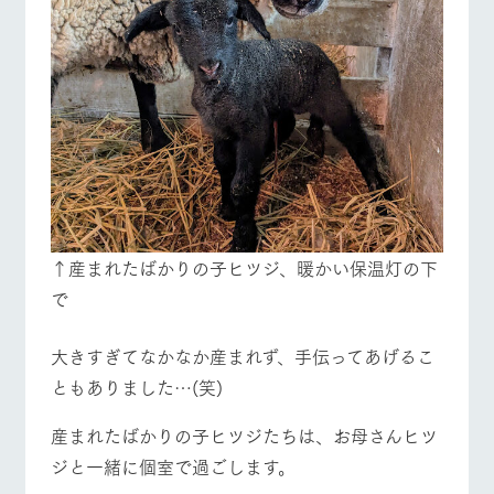
お問い合
牧場内を巡る周
わせ・資
遊バスのご案内
料請求
個人情報取扱いについて
イベント/フェア
レストラン/BBQ
フラワーガーデン
動物とふれあう
アクティビティ/体験
ショップ/お買い物
↑産まれたばかりの子ヒツジ、暖かい保温灯の下
で
牧場マップを見る
周遊バス
大きすぎてなかなか産まれず、手伝ってあげるこ
ともありました…(笑)
産まれたばかりの子ヒツジたちは、お母さんヒツ
ジと一緒に個室で過ごします。
営業時間・料金
交通アクセス