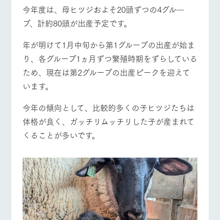
施設・体験情報
今年度は、母ヒツジおよそ20頭ずつの4グル―
プ、計約80頭が出産予定です。
ArkFarm Wedding
フラワー
動物とふ
アクティ
ガーデン
れあう
ビティ／
体験
年が明けて1月中旬から第1グループの出産が始ま
花のある美しい
触れて、感じ
り、各グループ1ヵ月ずつ繁殖時期をずらしている
ツリーハウスや
自然環境の中、
て、学ぶ。館ヶ
お知らせ
各種体験教室な
季節の移り変わ
森の雄大な自然
ため、現在は第2グループの出産ピークを迎えて
ど、楽しみなが
りを存分に味わ
なかで動物とふ
ブログ
います。
ら学べる様々な
う
れあう
アクティビティ
お問い合わせ・資料請求
今年の傾向として、比較的多くの子ヒツジたちは
営業時
生産品カタログ・資料DL
間・料金
レストラ
ショップ
牧場マッ
体格が良く、ガッチリムッチリした子が産まれて
ン
／お買い
プ
交通アク
English (Google Translate)
くることが多いです。
物
セス
牧場の生産品を
牧場マップのダ
丹精込めて育て
知り尽くした料
ウンロード
よくいた
だく質問
た生産品をはじ
理人が腕を振
ネットショップ
め、牧場産の逸
い、ビュッフェ
団体のお
品を取り揃えた
スタイルで提供
客様へ
店舗
ペットを
お連れの
周遊バス
お客様へ
牧場トップ
今日の牧場
牧場の楽しみ方