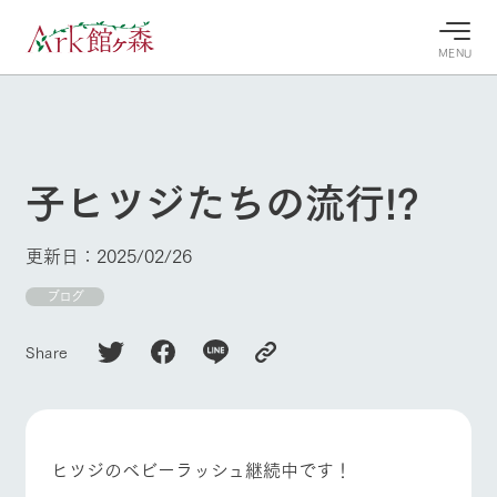
MENU
30°c
/
22°c
30°c
/
22°c
8/7
8/7
2026
2026
(金)
(金)
子ヒツジたちの流行!?
牧場へ行
よく見られている情報
く
ホーム
更新日：2025/02/26
今日の牧
イベン
牧場の楽
場・営業
ト/フェ
しみ方
Ark館ヶ森について
ブログ
案内
ア
牧場スタッフが
本日の営業時間
Ark館ヶ森で開
季節ごとの楽し
Share
牧場に行く
や牧場の天気、
催しているイベ
み方やシーン別
ガーデンの開花
ント・フェアの
の楽しみ方をナ
状況などを毎日
情報やスケジュ
ビゲート
更新
ール
私たちの取り組み
ヒツジのベビーラッシュ継続中です！
生産品を見る