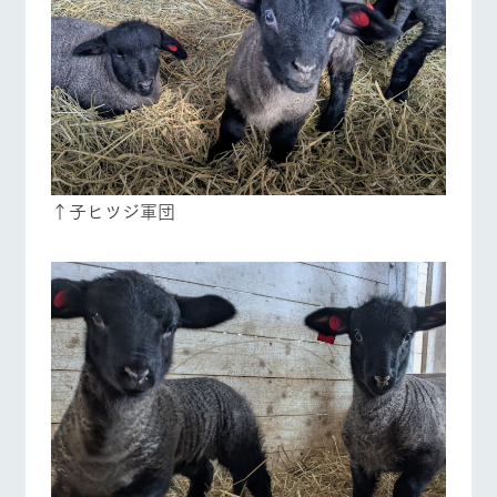
↑子ヒツジ軍団