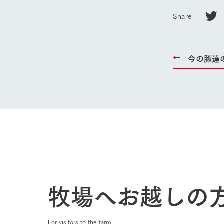
事業一覧
Share
50周年ヒス
今の豚達
牧場へお越しの
For visitors to the farm