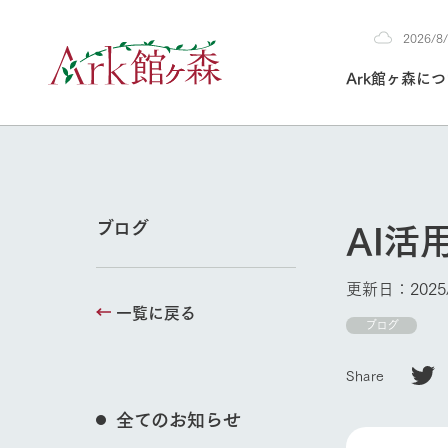
2026/
2026
Ark館ヶ森に
8/8
30°c
/
22°c
2026
(土)
Ark館ヶ森について
私たちの取り組み
生産品を見る
牧場へ行く
よく見られて
AI活
ブログ
今日の牧場
本日の営業時間や
更新日：2025/
花状況などを毎日
一覧に戻る
1Pでわかる A
育てる
館ヶ森高原豚
ブログ
私たちの創業ス
環境を整え、
岩手県館ヶ森地
施設・体験情
Share
事業領域・取り
豊かな命を育む
の中、徹底した
牧場トップ
トピックを取り上
しい衛生管理の
わかりやすくご
て育てています。
全てのお知らせ
フラワーガ