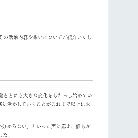
自然
ツリーハウスや各種体験教室など、楽しみな
フラワーガーデン
がら学べる様々なアクティビティ
牧場マップ
その活動内容や想いについてご紹介いたし
産の
牧場マップのダウンロード
ショップ/お買い物
の働き方にも大きな変化をもたらし始めてい
務に活かしていくことがこれまで以上に求
ットをお連れの
お客様へ
お問い合わせ
か分からない」といった声に応え、誰もが
した。