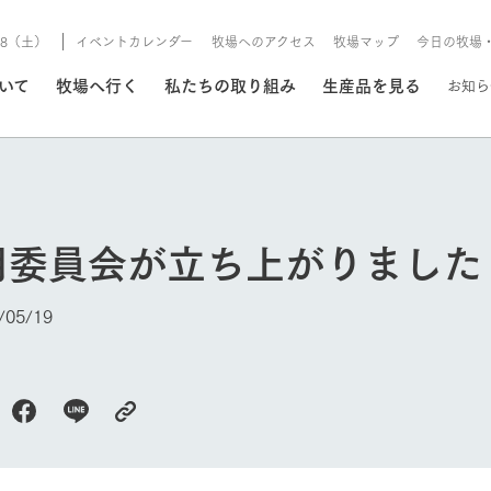
8/8（土）
イベントカレンダー
牧場へのアクセス
牧場マップ
今日の牧場
/8/8（土）
ついて
牧場へ行く
私たちの取り組み
生産品を見る
お知ら
いる情報
用委員会が立ち上がりました
・営業案内
イベント/フェア
牧場の天気、ガーデンの開
05/19
Ark館ヶ森で開催しているイベント・フ
更新
情報やスケジュール
rk館ヶ森
わたしたちの想い
つくる
生産品一覧
農業の未来
つなげる
生産品への
トーリーから、
域の豊かな自然
生きることは食べること。「食
おいしさと安心を、
健やかで笑顔溢れる毎日のため
循環型農業
食を人々に
Ark館ヶ森
報
組みまで、関連
こだわりと、厳
はいのち」の理念に込められた
まっすぐにつくる
に、安全・安心で高品質なもの
持続可能な
未来への輪
族に安心し
今日の牧場
げながら1Pで
元、愛情を込め
想いや、農業を未来につなぐた
だけをつくっています。
ている3つ
のだけを作
紹介します。
めの使命をお伝えします。
します。
信念のもと
ーデン
動物とふれあう