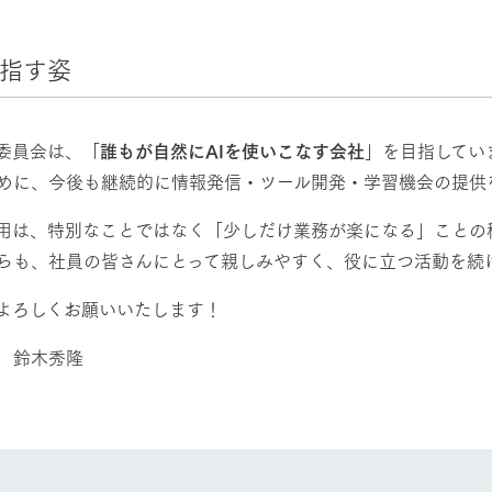
目指す姿
用委員会は、「
誰もが自然にAIを使いこなす会社
」を目指してい
めに、今後も継続的に情報発信・ツール開発・学習機会の提供
活用は、特別なことではなく「少しだけ業務が楽になる」ことの
牧場に行く
私たちの取
らも、社員の皆さんにとって親しみやすく、役に立つ活動を続
よろしくお願いいたします！
今日の牧場
育てる
森について
 鈴木秀隆
館ヶ森エリアについて
つくる
イベント
つなげる
の想い
牧場の楽しみ方
循環する
Ark館ヶ森
フラワーガーデン
に向けて
動物とふれあう
生産品を見