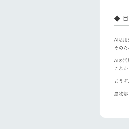
◆ 
AI活
そのた
AIの
ホーム
これか
どうぞ
Ark館ヶ
農牧部
わたしたち
1Pでわかる
農業の未来
企業情報