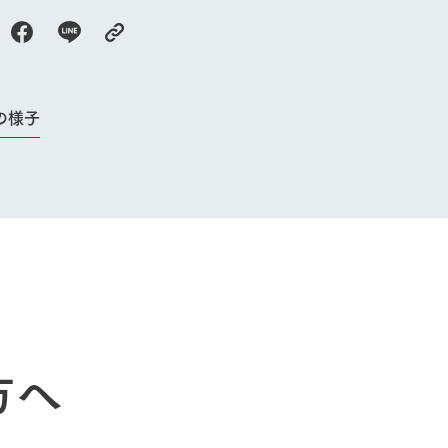
アクティビティ・体験
レストラン
トリー映像
生産品一覧
ショップ／お買い物
館ヶ森高原豚
牧場マップ
生産品への想
周遊バスのご案内
の様子
Arkfarm Wed
営業時間・料金
アクセス
Arkfarm 
ペットをお連れのお客様へ
よくいただく質問
方へ