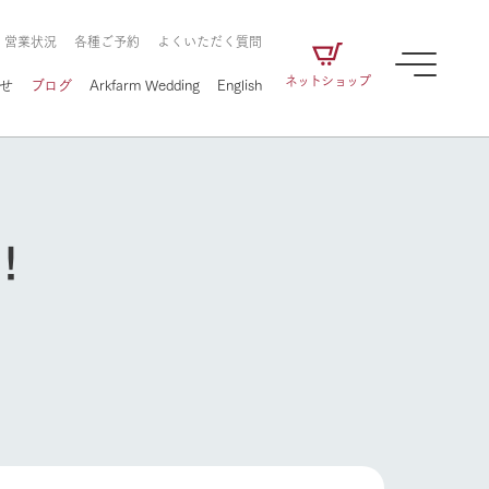
・営業状況
各種ご予約
よくいただく質問
ネットショップ
せ
ブログ
Arkfarm Wedding
English
！
牧場の楽しみ方
ェアの
牧場スタッフが季節ごとの楽しみ方やシーン
別の楽しみ方をナビゲート
に向けて
想い
企業情報
循環する
をはじめ、私たちが
届け、
の食品はすべて、「家
1972年から時代の変革とともに
この地で挑んできた
農業のために推進し
を描く
て食べさせられるも
歩んできたArk館ヶ森のヒストリ
循環型農業のかたち
牧場の楽しみ方
の取り組みをご紹介
る」という一貫した
ーや会社概要など、株式会社ア
で作られています。
ークにまつわる情報をご紹介し
アクティビティ／体験
ます。