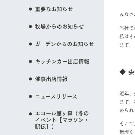
花のある美しい自
重要なお知らせ
イベント/フェア
わりを存分に味わ
みなさ
営業時間・料金
牧場からのお知らせ
交通アクセス
レストラン
当社で
私はそ
よくいただく質問
牧場の生産品を知
動物とふれあう
ガーデンからのお知らせ
い、ビュッフェス
ます。
団体のお客様へ
50周年ヒスト
周遊バス
ペットをお連れのお客様へ
キッチンカー出店情報
アークグループの
記念し、これま
◆ 
お問い合わせ・資料請求
牧場内を巡る周遊
牧場マップを見る
とめた映像を制
催事出店情報
た。（動画サイ
近年、
ニュースリリース
ます。
められ
営業時間・料金
交通アクセス
エコール館ヶ森（冬の
イベント［マラソン・
そこで
駅伝］）
無理な