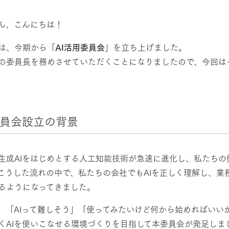
然環境の中、季節の移り変
触れて、感じて、学ぶ。館ヶ森の雄大な
レストラン/BBQ
う
なかで動物とふれあう
ん、こんにちは！
ショップ／お買い物
は、今期から「
AI活用委員会
」を立ち上げました。
の委員長を務めさせていただくことになりましたので、今回は
り尽くした料理人が腕を振
丹精込めて育てた生産品をはじめ、牧場
アクティビティ/体験
タイルで提供
逸品を取り揃えた店舗
リー映像
創業50周年を
でのあゆみをま
委員会設立の背景
バスのご案内
周遊バス
作いたしまし
トが開きます）
生成AIをはじめとする人工知能技術が急速に進化し、私たち
こうした流れの中で、私たちの会社でもAIを正しく理解し、業
るようになってきました。
よくあるご質問
団体のお客様へ
ペ
、「AIって難しそう」「使ってみたいけど何から始めればいい
くAIを使いこなせる環境づくりを目指して本委員会が発足しま