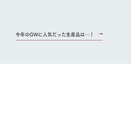
い
今年のGWに人気だった生産品は…！
ネットショップ
ding
Wedding