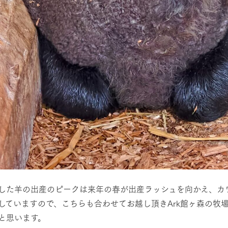
牧場に行く
私たちの取
今日の牧場
育てる
森について
館ヶ森エリアについて
つくる
イベント
つなげる
の想い
牧場の楽しみ方
循環する
Ark館ヶ森
フラワーガーデン
に向けて
動物とふれあう
した羊の出産のピークは来年の春が出産ラッシュを向かえ、カ
生産品を見
アクティビティ・体験
していますので、こちらも合わせてお越し頂きArk館ヶ森の牧
レストラン
と思います。
トリー映像
生産品一覧
ショップ／お買い物