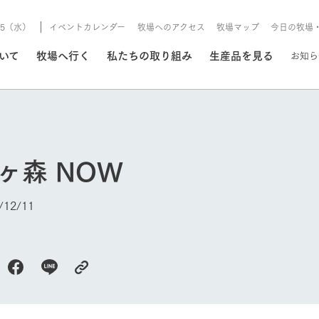
8/5（水）
イベントカレンダー
牧場へのアクセス
牧場マップ
今日の牧場
/8/5（水）
ついて
牧場へ行く
私たちの取り組み
生産品を見る
お知ら
いる情報
館ヶ森 NOW
・営業案内
イベント/フェア
牧場の天気、ガーデンの開
12/11
Ark館ヶ森で開催しているイベント・フ
更新
情報やスケジュール
rk館ヶ森
わたしたちの想い
つくる
生産品一覧
農業の未来
つなげる
生産品への
トーリーから、
域の豊かな自然
生きることは食べること。「食
おいしさと安心を、
健やかで笑顔溢れる毎日のため
循環型農業
食を人々に
Ark館ヶ森
報
組みまで、関連
こだわりと、厳
はいのち」の理念に込められた
まっすぐにつくる
に、安全・安心で高品質なもの
持続可能な
未来への輪
族に安心し
げながら1Pで
元、愛情を込め
想いや、農業を未来につなぐた
だけをつくっています。
ている3つ
のだけを作
紹介します。
めの使命をお伝えします。
します。
信念のもと
今日の牧場
ーデン
動物とふれあう