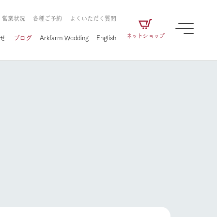
・営業状況
各種ご予約
よくいただく質問
ネットショップ
せ
ブログ
Arkfarm Wedding
English
牧場の楽しみ方
ェアの
牧場スタッフが季節ごとの楽しみ方やシーン
別の楽しみ方をナビゲート
に向けて
想い
企業情報
循環する
をはじめ、私たちが
届け、
の食品はすべて、「家
1972年から時代の変革とともに
この地で挑んできた
農業のために推進し
を描く
て食べさせられるも
歩んできたArk館ヶ森のヒストリ
循環型農業のかたち
の取り組みをご紹介
る」という一貫した
ーや会社概要など、株式会社ア
で作られています。
ークにまつわる情報をご紹介し
牧場の楽しみ方
アクティビティ／体験
ます。