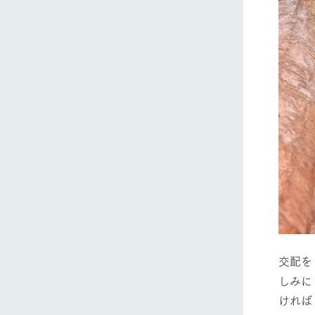
ホーム
Ark館ヶ
わたしたち
1Pでわかる
農業の未来
交配を
企業情報
しみに
事業一覧
ければ
50周年ヒス