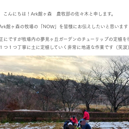
然環境の中、季節の移り変
触れて、感じて、学ぶ。館ヶ森の雄大な
う
なかで動物とふれあう
 こんにちは！Ark館ヶ森 農牧部の佐々木と申します。
レストラン/BBQ
ショップ／お買い物
Ark館ヶ森の牧場の「NOW」を皆様にお伝えしたいと思います
り尽くした料理人が腕を振
丹精込めて育てた生産品をはじめ、牧場
正にですが牧場内の夢見ヶ丘ガーデンのチューリップの定植を
タイルで提供
逸品を取り揃えた店舗
１つ１つ丁寧に土に定植していく非常に地道な作業です（笑涙
リー映像
アクティビティ/体験
創業50周年を
でのあゆみをま
バスのご案内
作いたしまし
トが開きます）
周遊バス
よくあるご質問
団体のお客様へ
ペ