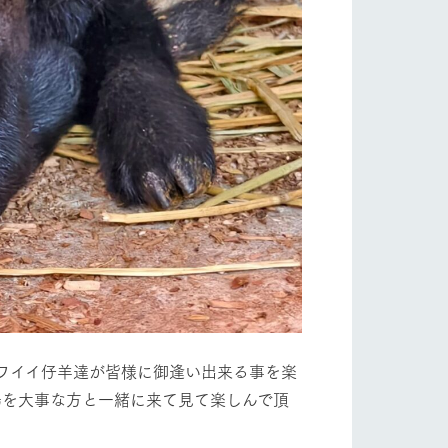
り組み
お知らせ
ブログ
お問い合わせ・資料請求
生産品カタログ・資料DL
English (Google Translate)
ワイイ仔羊達が皆様に御逢い出来る事を楽
る
場を大事な方と一緒に来て見て楽しんで頂