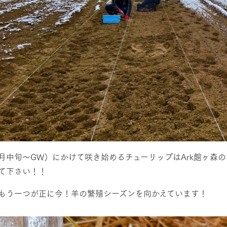
月中旬～GW）にかけて咲き始めるチューリップはArk館ヶ森
て下さい！！
もう一つが正に今！羊の繁殖シーズンを向かえています！