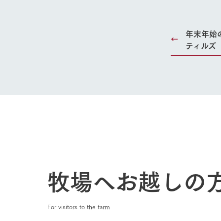
年末年始
ティルズ
牧場へお越しの
For visitors to the farm