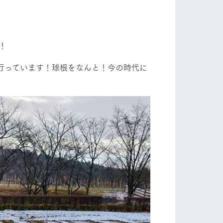
自然
ツリーハウスや各種体験教室など、楽しみな
がら学べる様々なアクティビティ
フラワーガーデン
牧場マップ
！
産の
牧場マップのダウンロード
行っています！球根をなんと！今の時代に
）
ショップ/お買い物
ットをお連れの
お客様へ
お問い合わせ