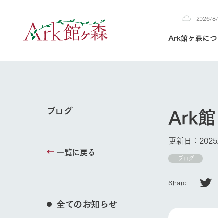
2026/
2026
Ark館ヶ森に
8/5
30°c
/
22°c
2026
(水)
Ark館ヶ森について
私たちの取り組み
生産品を見る
牧場へ行く
よく見られて
Ark
ブログ
今日の牧場
本日の営業時間や
更新日：2025/
花状況などを毎日
一覧に戻る
1Pでわかる A
育てる
館ヶ森高原豚
ブログ
私たちの創業ス
環境を整え、
岩手県館ヶ森地
施設・体験情
Share
事業領域・取り
豊かな命を育む
の中、徹底した
トピックを取り上
しい衛生管理の
わかりやすくご
て育てています。
全てのお知らせ
牧場トップ
フラワーガ