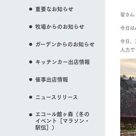
花のある美しい自
重要なお知らせ
わりを存分に味わ
皆さん
営業時間・料金
イベント/フェア
牧場からのお知らせ
交通アクセス
レストラン
今日は
よくいただく質問
牧場の生産品を知
今日、
ガーデンからのお知らせ
い、ビュッフェス
団体のお客様へ
人力で
50周年ヒスト
動物とふれあう
周遊バス
ペットをお連れのお客様へ
キッチンカー出店情報
アークグループの
記念し、これま
お問い合わせ・資料請求
牧場内を巡る周遊
とめた映像を制
催事出店情報
た。（動画サイ
牧場マップを見る
ニュースリリース
エコール館ヶ森（冬の
イベント［マラソン・
営業時間・料金
交通アクセス
駅伝］）