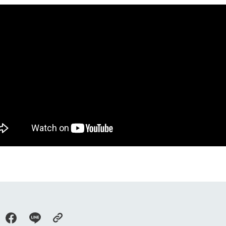
館ヶ森高原豚
牧場マップ
生産品への想
周遊バスのご案内
Arkfarm Wed
営業時間・料金
アクセス
Arkfarm 
ペットをお連れのお客様へ
よくいただく質問