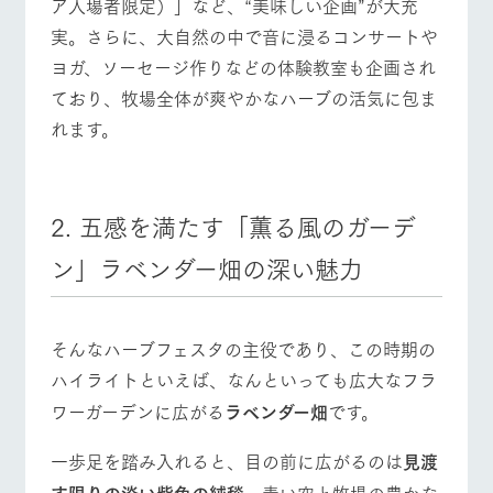
ア入場者限定）」など、“美味しい企画”が大充
実。さらに、大自然の中で音に浸るコンサートや
ヨガ、ソーセージ作りなどの体験教室も企画され
ており、牧場全体が爽やかなハーブの活気に包ま
れます。
2. 五感を満たす「薫る風のガーデ
ン」ラベンダー畑の深い魅力
そんなハーブフェスタの主役であり、この時期の
ハイライトといえば、なんといっても広大なフラ
ワーガーデンに広がる
ラベンダー畑
です。
一歩足を踏み入れると、目の前に広がるのは
見渡
す限りの淡い紫色の絨毯
。青い空と牧場の豊かな