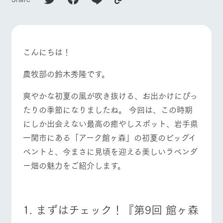
施設・体験情報
ArkFarm Wedding
フラワー
動物とふ
アクティ
ガーデン
れあう
ビティ／
体験
こんにちは！
花のある美しい
触れて、感じ
ツリーハウスや
自然環境の中、
て、学ぶ。館ヶ
お知らせ
各種体験教室な
季節の移り変わ
森の雄大な自然
農牧部の鈴木秀隆です。
ど、楽しみなが
りを存分に味わ
なかで動物とふ
ブログ
ら学べる様々な
う
れあう
爽やかな初夏の風が吹き抜ける、お出かけにぴっ
アクティビティ
お問い合わせ・資料請求
牧場トップ
今日の牧場
牧場の楽しみ方
たりの季節になりましたね。 今回は、この時期
営業時
生産品カタログ・資料DL
間・料金
レストラ
ショップ
牧場マッ
にしか出会えない最高の癒やしスポット、岩手県
ン
／お買い
プ
交通アク
English (Google Translate)
物
一関市にある「アーク館ヶ森」の初夏のビッグイ
セス
牧場の生産品を
牧場マップのダ
ベントと、今まさに見頃を迎える美しいラベンダ
丹精込めて育て
知り尽くした料
ウンロード
よくいた
イベント/フェア
レストラン/BBQ
フラワーガーデン
だく質問
た生産品をはじ
理人が腕を振
ー畑の魅力をご紹介します。
ネットショップ
め、牧場産の逸
い、ビュッフェ
団体のお
品を取り揃えた
スタイルで提供
客様へ
店舗
ペットを
1. まずはチェック！『第9回 館ヶ森
お連れの
動物とふれあう
アクティビティ/体験
ショップ/お買い物
周遊バス
お客様へ