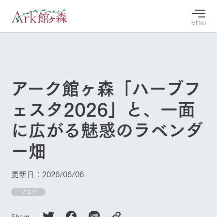
MENU
30°c
/
22°c
30°c
/
22°c
8/10
8/10
2026
2026
(月)
(月)
アーク館ヶ森「ハーブフ
牧場へ行
よく見られている情報
ェスタ2026」と、一面
く
ホーム
今日の牧
イベン
牧場の楽
に広がる魅惑のラベンダ
場・営業
ト/フェ
しみ方
Ark館ヶ森について
案内
ア
ー畑
牧場スタッフが
本日の営業時間
Ark館ヶ森で開
季節ごとの楽し
牧場に行く
や牧場の天気、
催しているイベ
み方やシーン別
ガーデンの開花
ント・フェアの
の楽しみ方をナ
更新日：2026/06/06
状況などを毎日
情報やスケジュ
ビゲート
更新
ール
私たちの取り組み
ブログ
生産品を見る
Share