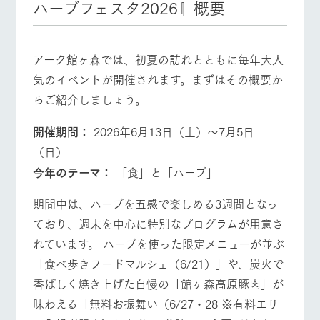
ハーブフェスタ2026』概要
お問い合
牧場内を巡る周
わせ・資
遊バスのご案内
料請求
個人情報取扱いについて
牧場マップを見る
周遊バス
アーク館ヶ森では、初夏の訪れとともに毎年大人
気のイベントが開催されます。まずはその概要か
らご紹介しましょう。
開催期間：
2026年6月13日（土）～7月5日
営業時間・料金
交通アクセス
（日）
今年のテーマ：
「食」と「ハーブ」
よくあるご質問
団体のお客様へ
期間中は、ハーブを五感で楽しめる3週間となっ
ペットをお連れの
お問い合わせ
お客様へ
ており、週末を中心に特別なプログラムが用意さ
れています。 ハーブを使った限定メニューが並ぶ
「食べ歩きフードマルシェ（6/21）」や、炭火で
香ばしく焼き上げた自慢の「館ヶ森高原豚肉」が
味わえる「無料お振舞い（6/27・28 ※有料エリ