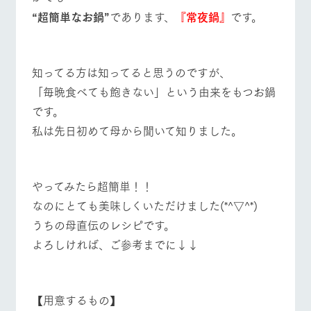
お問い合
牧場内を巡る周
“超簡単なお鍋”
であります、
『常夜鍋』
です。
わせ・資
遊バスのご案内
料請求
個人情報取扱いについて
営業時間・料金
交通アクセス
知ってる方は知ってると思うのですが、
よくあるご質問
団体のお客様へ
「毎晩食べても飽きない」という由来をもつお鍋
です。
ペットをお連れの
お問い合わせ
お客様へ
私は先日初めて母から聞いて知りました。
やってみたら超簡単！！
なのにとても美味しくいただけました(*^▽^*)
うちの母直伝のレシピです。
よろしければ、ご参考までに↓↓
【用意するもの】