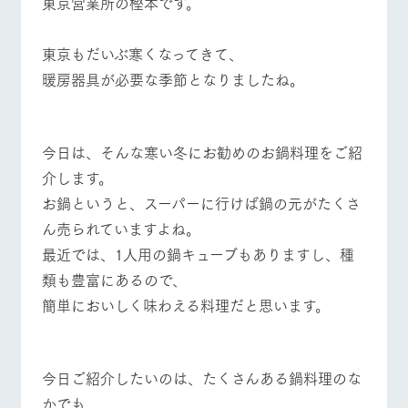
東京営業所の樫本です。
施設・体験情報
ArkFarm Wedding
フラワー
動物とふ
アクティ
東京もだいぶ寒くなってきて、
ガーデン
れあう
ビティ／
暖房器具が必要な季節となりましたね。
牧場トップ
今日の牧場
牧場の楽しみ方
体験
花のある美しい
触れて、感じ
ツリーハウスや
自然環境の中、
て、学ぶ。館ヶ
お知らせ
各種体験教室な
季節の移り変わ
森の雄大な自然
ど、楽しみなが
りを存分に味わ
なかで動物とふ
今日は、そんな寒い冬にお勧めのお鍋料理をご紹
ブログ
ら学べる様々な
う
れあう
イベント/フェア
レストラン/BBQ
フラワーガーデン
介します。
アクティビティ
お問い合わせ・資料請求
お鍋というと、スーパーに行けば鍋の元がたくさ
営業時
生産品カタログ・資料DL
間・料金
レストラ
ショップ
牧場マッ
ん売られていますよね。
ン
／お買い
プ
交通アク
English (Google Translate)
物
最近では、1人用の鍋キューブもありますし、種
セス
牧場の生産品を
牧場マップのダ
動物とふれあう
アクティビティ/体験
ショップ/お買い物
類も豊富にあるので、
丹精込めて育て
知り尽くした料
ウンロード
よくいた
だく質問
た生産品をはじ
理人が腕を振
簡単においしく味わえる料理だと思います。
ネットショップ
め、牧場産の逸
い、ビュッフェ
団体のお
品を取り揃えた
スタイルで提供
客様へ
店舗
牧場マップを見る
周遊バス
ペットを
今日ご紹介したいのは、たくさんある鍋料理のな
お連れの
周遊バス
お客様へ
かでも