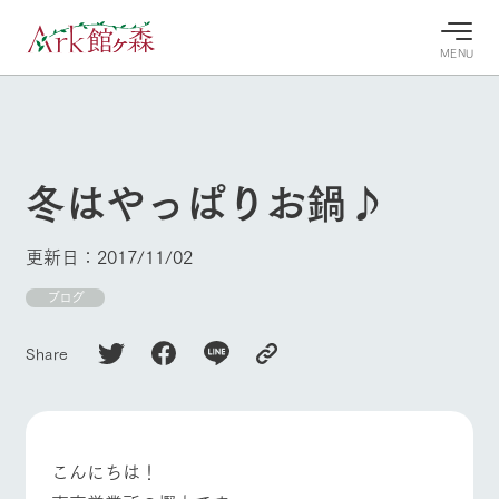
MENU
30°c
/
22°c
30°c
/
22°c
8/8
8/8
2026
2026
(土)
(土)
冬はやっぱりお鍋♪
牧場へ行
よく見られている情報
く
ホーム
更新日：2017/11/02
今日の牧
イベン
牧場の楽
場・営業
ト/フェ
しみ方
Ark館ヶ森について
ブログ
案内
ア
牧場スタッフが
本日の営業時間
Ark館ヶ森で開
季節ごとの楽し
Share
牧場に行く
や牧場の天気、
催しているイベ
み方やシーン別
ガーデンの開花
ント・フェアの
の楽しみ方をナ
状況などを毎日
情報やスケジュ
ビゲート
更新
ール
私たちの取り組み
こんにちは！
生産品を見る