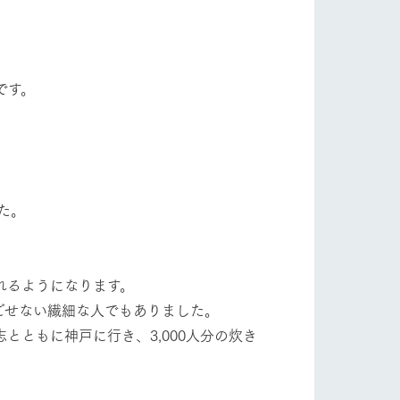
自然
ツリーハウスや各種体験教室など、楽しみな
がら学べる様々なアクティビティ
フラワーガーデン
牧場マップ
です。
産の
牧場マップのダウンロード
ショップ/お買い物
た。
れるようになります。
ごせない繊細な人でもありました。
とともに神戸に行き、3,000人分の炊き
ットをお連れの
お客様へ
お問い合わせ