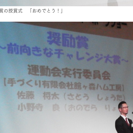
館ヶ森高原豚
牧場マップ
賞の授賞式 「おめでとう！」
生産品への想
周遊バスのご案内
Arkfarm Wed
営業時間・料金
アクセス
Arkfarm 
ペットをお連れのお客様へ
よくいただく質問