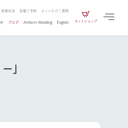
・営業状況
各種ご予約
よくいただく質問
ネットショップ
せ
ブログ
Arkfarm Wedding
English
ョー」
牧場の楽しみ方
ェアの
牧場スタッフが季節ごとの楽しみ方やシーン
別の楽しみ方をナビゲート
に向けて
想い
企業情報
循環する
をはじめ、私たちが
届け、
の食品はすべて、「家
1972年から時代の変革とともに
この地で挑んできた
農業のために推進し
を描く
て食べさせられるも
歩んできたArk館ヶ森のヒストリ
循環型農業のかたち
の取り組みをご紹介
る」という一貫した
ーや会社概要など、株式会社ア
で作られています。
ークにまつわる情報をご紹介し
牧場の楽しみ方
アクティビティ／体験
ます。