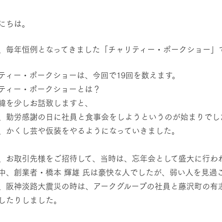
然環境の中、季節の移り変
触れて、感じて、学ぶ。館ヶ森の雄大な
う
なかで動物とふれあう
にちは。
レストラン/BBQ
ショップ／お買い物
、毎年恒例となってきました「チャリティー・ポークショー」
り尽くした料理人が腕を振
丹精込めて育てた生産品をはじめ、牧場
タイルで提供
逸品を取り揃えた店舗
ティー・ポークショーは、今回で19回を数えます。
リー映像
ティー・ポークショーとは？
アクティビティ/体験
緯を少しお話致しますと、
創業50周年を
でのあゆみをま
バスのご案内
、勤労感謝の日に社員と食事会をしようというのが始まりでし
作いたしまし
、かくし芸や仮装をやるようになっていきました。
トが開きます）
周遊バス
、お取引先様をご招待して、当時は、忘年会として盛大に行わ
中、創業者・橋本 輝雄 氏は豪快な人でしたが、弱い人を見過
、阪神淡路大震災の時は、アークグループの社員と藤沢町の有志
したりしました。
よくあるご質問
団体のお客様へ
ペ