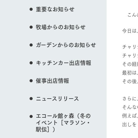
花のある美しい自
重要なお知らせ
わりを存分に味わ
こん
営業時間・料金
イベント/フェア
牧場からのお知らせ
交通アクセス
レストラン
今日は
よくいただく質問
牧場の生産品を知
ガーデンからのお知らせ
い、ビュッフェス
チャリ
団体のお客様へ
50周年ヒスト
チャリ
動物とふれあう
周遊バス
ペットをお連れのお客様へ
キッチンカー出店情報
その経
アークグループの
記念し、これま
お問い合わせ・資料請求
牧場内を巡る周遊
最初は
とめた映像を制
催事出店情報
その後
た。（動画サイ
牧場マップを見る
ニュースリリース
さらに
そんな
エコール館ヶ森（冬の
例えば
イベント［マラソン・
出しを
営業時間・料金
交通アクセス
駅伝］）