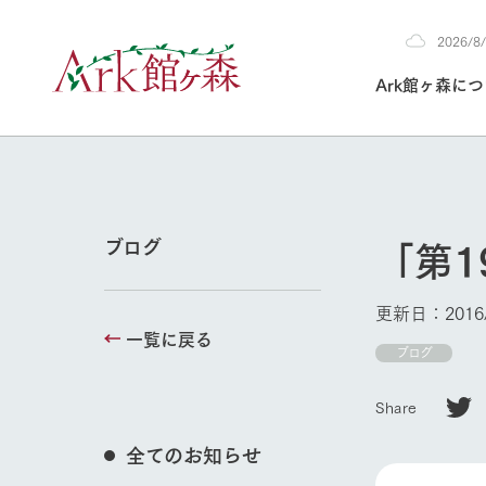
2026/
2026
Ark館ヶ森に
8/7
30°c
/
22°c
2026
(金)
Ark館ヶ森について
私たちの取り組み
生産品を見る
牧場へ行く
よく見られて
「第1
ブログ
今日の牧場
本日の営業時間や
更新日：2016/
花状況などを毎日
一覧に戻る
1Pでわかる A
育てる
館ヶ森高原豚
ブログ
私たちの創業ス
環境を整え、
岩手県館ヶ森地
施設・体験情
Share
事業領域・取り
豊かな命を育む
の中、徹底した
トピックを取り上
しい衛生管理の
わかりやすくご
て育てています。
全てのお知らせ
牧場トップ
フラワーガ