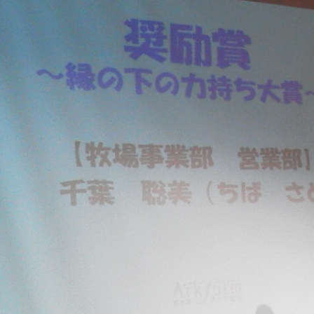
牧場に行く
私たちの取
今日の牧場
育てる
森について
館ヶ森エリアについて
つくる
イベント
つなげる
の想い
牧場の楽しみ方
循環する
Ark館ヶ森
フラワーガーデン
に向けて
動物とふれあう
生産品を見
アクティビティ・体験
レストラン
トリー映像
生産品一覧
ショップ／お買い物