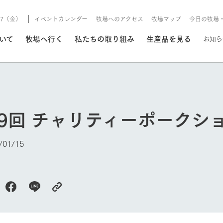
8/7（金）
イベントカレンダー
牧場へのアクセス
牧場マップ
今日の牧場
/8/7（金）
ついて
牧場へ行く
私たちの取り組み
生産品を見る
お知ら
いる情報
9回 チャリティーポークシ
・営業案内
イベント/フェア
牧場の天気、ガーデンの開
01/15
Ark館ヶ森で開催しているイベント・フ
更新
情報やスケジュール
rk館ヶ森
わたしたちの想い
つくる
生産品一覧
農業の未来
つなげる
生産品への
トーリーから、
域の豊かな自然
生きることは食べること。「食
おいしさと安心を、
健やかで笑顔溢れる毎日のため
循環型農業
食を人々に
Ark館ヶ森
報
組みまで、関連
こだわりと、厳
はいのち」の理念に込められた
まっすぐにつくる
に、安全・安心で高品質なもの
持続可能な
未来への輪
族に安心し
げながら1Pで
元、愛情を込め
想いや、農業を未来につなぐた
だけをつくっています。
ている3つ
のだけを作
紹介します。
めの使命をお伝えします。
します。
信念のもと
今日の牧場
ーデン
動物とふれあう