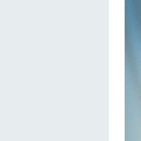
ホーム
Ark館ヶ
わたしたち
1Pでわかる
農業の未来
企業情報
事業一覧
50周年ヒス