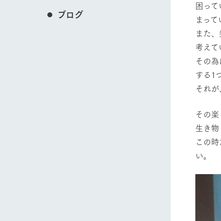
困って
ブログ
まって
また、
考えて
その為
する1
それが
その楽
生き物
この時
い。