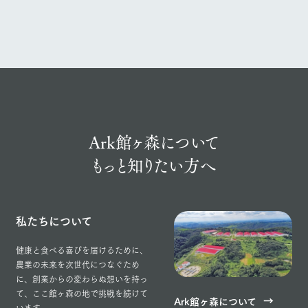
お問い合
牧場内を巡る周
わせ・資
遊バスのご案内
料請求
個人情報取扱いについて
Ark館ヶ森について
もっと知りたい方へ
私たちについて
健康と食べる喜びを届けるために、
農業の未来を次世代につなぐため
に、創業からの変わらぬ想いを持っ
て、ここ館ヶ森の地で挑戦を続けて
Ark館ヶ森について
います。