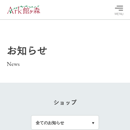
MENU
30°c
/
22°c
30°c
/
22°c
8/7
8/7
2026
2026
(金)
(金)
お知らせ
牧場へ行
よく見られている情報
く
ホーム
News
今日の牧
イベン
牧場の楽
場・営業
ト/フェ
しみ方
Ark館ヶ森について
案内
ア
牧場スタッフが
本日の営業時間
Ark館ヶ森で開
季節ごとの楽し
牧場に行く
や牧場の天気、
催しているイベ
み方やシーン別
ガーデンの開花
ショップ
ント・フェアの
の楽しみ方をナ
牧場トップ
今日の牧場
牧場の楽しみ方
状況などを毎日
情報やスケジュ
ビゲート
更新
ール
私たちの取り組み
生産品を見る