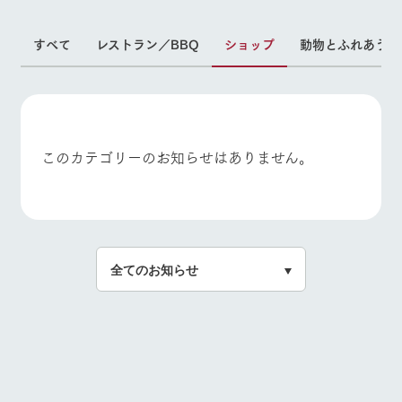
施設・体験情報
イベント/フェア
レストラン/BBQ
フラワーガーデン
すべて
レストラン／BBQ
ショップ
動物とふれあう
ArkFarm Wedding
フラワー
動物とふ
アクティ
ガーデン
れあう
ビティ／
体験
花のある美しい
触れて、感じ
動物とふれあう
アクティビティ/体験
ショップ/お買い物
ツリーハウスや
自然環境の中、
て、学ぶ。館ヶ
お知らせ
各種体験教室な
季節の移り変わ
森の雄大な自然
ど、楽しみなが
りを存分に味わ
なかで動物とふ
ブログ
このカテゴリーのお知らせはありません。
ら学べる様々な
う
れあう
アクティビティ
お問い合わせ・資料請求
牧場マップを見る
周遊バス
営業時
生産品カタログ・資料DL
間・料金
レストラ
ショップ
牧場マッ
ン
／お買い
プ
交通アク
English (Google Translate)
物
セス
牧場の生産品を
牧場マップのダ
丹精込めて育て
知り尽くした料
ウンロード
よくいた
だく質問
た生産品をはじ
理人が腕を振
営業時間・料金
交通アクセス
ネットショップ
め、牧場産の逸
い、ビュッフェ
団体のお
品を取り揃えた
スタイルで提供
客様へ
店舗
よくあるご質問
団体のお客様へ
ペットを
お連れの
周遊バス
ペットをお連れの
お客様へ
お問い合わせ
お客様へ