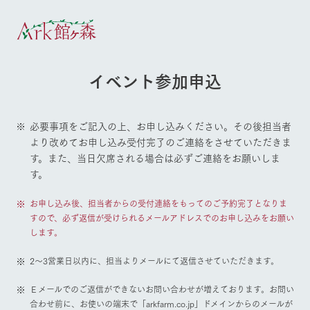
30°c
/
22°c
30°c
/
22°c
イベント参加申込
8/7
8/7
2026
2026
(金)
(金)
必要事項をご記入の上、お申し込みください。その後担当者
牧場へ行
よく見られている情報
より改めてお申し込み受付完了のご連絡をさせていただきま
く
ホーム
す。また、当日欠席される場合は必ずご連絡をお願いしま
今日の牧
イベン
牧場の楽
す。
場・営業
ト/フェ
しみ方
Ark館ヶ森について
案内
ア
お申し込み後、担当者からの受付連絡をもってのご予約完了となりま
牧場スタッフが
本日の営業時間
Ark館ヶ森で開
季節ごとの楽し
すので、必ず返信が受けられるメールアドレスでのお申し込みをお願い
牧場に行く
や牧場の天気、
催しているイベ
み方やシーン別
します。
ガーデンの開花
ント・フェアの
の楽しみ方をナ
牧場トップ
今日の牧場
牧場の楽しみ方
状況などを毎日
情報やスケジュ
ビゲート
2～3営業日以内に、担当よりメールにて返信させていただきます。
更新
ール
私たちの取り組み
Ｅメールでのご返信ができないお問い合わせが増えております。お問い
合わせ前に、お使いの端末で「arkfarm.co.jp」ドメインからのメールが
生産品を見る