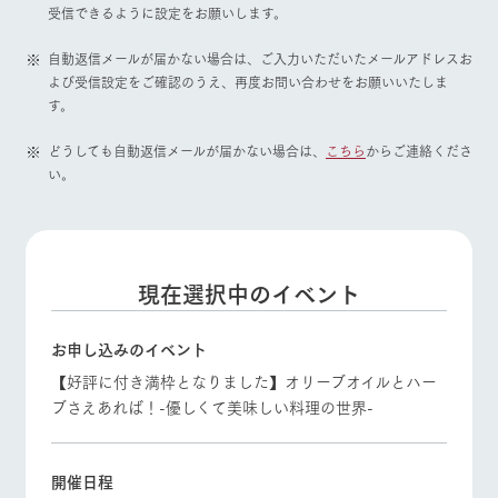
施設・体験情報
イベント/フェア
レストラン/BBQ
フラワーガーデン
受信できるように設定をお願いします。
自動返信メールが届かない場合は、ご入力いただいたメールアドレスお
ArkFarm Wedding
フラワー
動物とふ
アクティ
ガーデン
れあう
ビティ／
よび受信設定をご確認のうえ、再度お問い合わせをお願いいたしま
体験
す。
花のある美しい
触れて、感じ
動物とふれあう
アクティビティ/体験
ショップ/お買い物
ツリーハウスや
自然環境の中、
て、学ぶ。館ヶ
お知らせ
どうしても自動返信メールが届かない場合は、
こちら
からご連絡くださ
各種体験教室な
季節の移り変わ
森の雄大な自然
い。
ど、楽しみなが
りを存分に味わ
なかで動物とふ
ブログ
ら学べる様々な
う
れあう
アクティビティ
お問い合わせ・資料請求
牧場マップを見る
周遊バス
営業時
生産品カタログ・資料DL
間・料金
レストラ
ショップ
牧場マッ
ン
／お買い
プ
現在選択中のイベント
交通アク
English (Google Translate)
物
セス
牧場の生産品を
牧場マップのダ
丹精込めて育て
知り尽くした料
ウンロード
よくいた
お申し込みのイベント
だく質問
た生産品をはじ
理人が腕を振
【好評に付き満枠となりました】オリーブオイルとハー
ネットショップ
め、牧場産の逸
営業時間・料金
交通アクセス
い、ビュッフェ
団体のお
品を取り揃えた
スタイルで提供
ブさえあれば！-優しくて美味しい料理の世界-
客様へ
店舗
よくあるご質問
団体のお客様へ
ペットを
お連れの
周遊バス
お客様へ
ペットをお連れの
開催日程
お問い合わせ
お客様へ