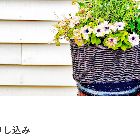
館ヶ森高原豚
牧場マップ
生産品への想
周遊バスのご案内
Arkfarm Wed
営業時間・料金
アクセス
Arkfarm 
ペットをお連れのお客様へ
よくいただく質問
申し込み