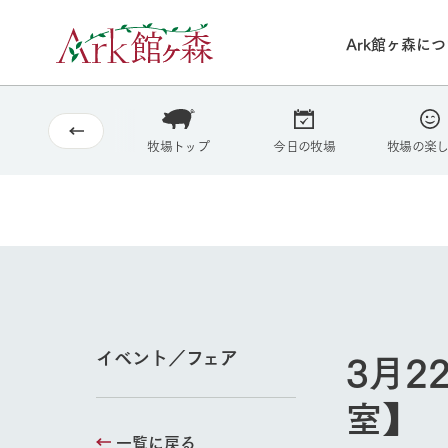
Ark館ヶ森に
2026
8/8
30°c
/
22°c
2026
(土)
Ark館ヶ森について
私たちの取り組み
生産品を見る
牧場へ行く
牧場トップ
今日の牧場
牧場の楽
よく見られて
今日の牧場
本日の営業時間や
花状況などを毎日
1Pでわかる A
育てる
館ヶ森高原豚
私たちの創業ス
環境を整え、
岩手県館ヶ森地
施設・体験情
事業領域・取り
豊かな命を育む
の中、徹底した
トピックを取り上
しい衛生管理の
3月2
イベント／フェア
わかりやすくご
て育てています。
フラワーガ
室】
牧場トップ
花のある美しい自
一覧に戻る
わりを存分に味わ