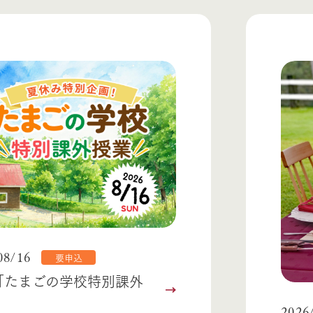
08/16
要申込
「たまごの学校特別課外
2026