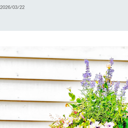
2026/03/22
ショップ／お買い物
レストラン/BBQ
り尽くした料理人が腕を振
丹精込めて育てた生産品をはじめ、牧場
タイルで提供
逸品を取り揃えた店舗
リー映像
創業50周年を
アクティビティ/体験
でのあゆみをま
バスのご案内
作いたしまし
トが開きます）
周遊バス
よくあるご質問
団体のお客様へ
ペ