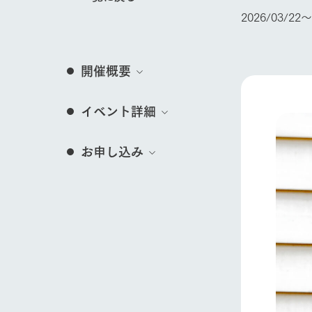
営業時間・料金
2026/03/22〜
交通アクセス
レストラン
イベント/フェア
よくいただく質問
牧場の生産品を知
開催概要
い、ビュッフェス
団体のお客様へ
50周年ヒスト
周遊バス
ペットをお連れのお客様へ
イベント詳細
アークグループの
動物とふれあう
記念し、これま
お問い合わせ・資料請求
牧場内を巡る周遊
とめた映像を制
お申し込み
た。（動画サイ
牧場マップを見る
営業時間・料金
交通アクセス