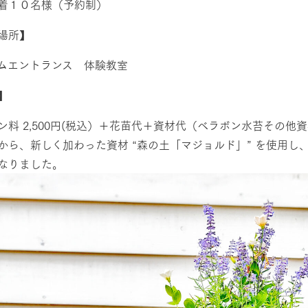
着１０名様（予約制）
場所】
ムエントランス 体験教室
】
牧場に行く
私たちの取
ン料 2,500円(税込）＋花苗代＋資材代（ベラボン水苔その
から、新しく加わった資材 “森の土「マジョルド」” を使用
なりました。
今日の牧場
育てる
森について
館ヶ森エリアについて
つくる
イベント
つなげる
の想い
牧場の楽しみ方
循環する
Ark館ヶ森
フラワーガーデン
に向けて
動物とふれあう
生産品を見
アクティビティ・体験
レストラン
トリー映像
生産品一覧
ショップ／お買い物