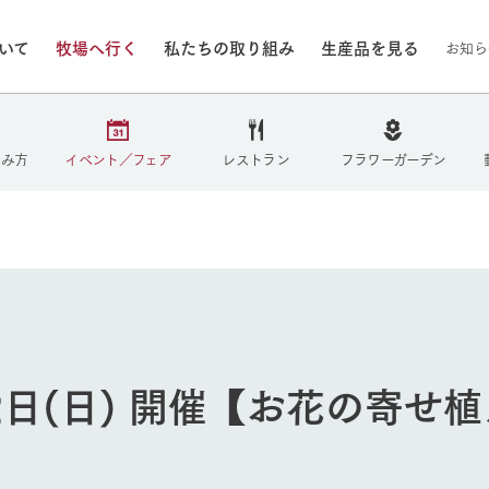
ついて
牧場へ行く
私たちの取り組み
生産品を見る
お知ら
/8/8（土）
しみ方
イベント／フェア
レストラン
フラワーガーデン
いる情報
・営業案内
イベント/フェア
牧場の天気、ガーデンの開
Ark館ヶ森で開催しているイベント・フ
更新
情報やスケジュール
rk館ヶ森
わたしたちの想い
つくる
生産品一覧
農業の未来
つなげる
生産品への
トーリーから、
域の豊かな自然
生きることは食べること。「食
おいしさと安心を、
健やかで笑顔溢れる毎日のため
循環型農業
食を人々に
Ark館ヶ森
報
組みまで、関連
こだわりと、厳
はいのち」の理念に込められた
まっすぐにつくる
に、安全・安心で高品質なもの
持続可能な
未来への輪
族に安心し
げながら1Pで
元、愛情を込め
想いや、農業を未来につなぐた
だけをつくっています。
ている3つ
のだけを作
2日(日) 開催【お花の寄せ
紹介します。
めの使命をお伝えします。
します。
信念のもと
ーデン
動物とふれあう
今日の牧場
然環境の中、季節の移り変
触れて、感じて、学ぶ。館ヶ森の雄大な
う
なかで動物とふれあう