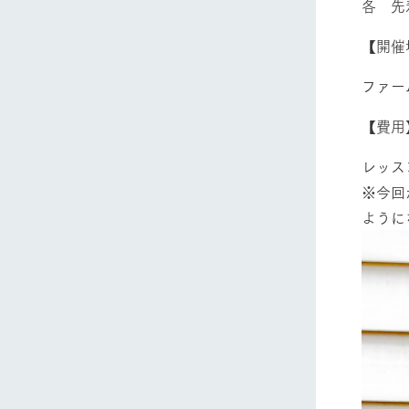
各 先
【開催
ファー
【費用
ホーム
レッス
※今回
ように
Ark館ヶ
わたしたち
1Pでわかる
農業の未来
企業情報
事業一覧
50周年ヒス