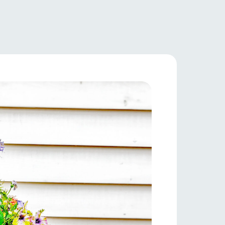
牧場マップ
フラワーガーデン
産の
牧場マップのダウンロード
ショップ/お買い物
ットをお連れの
お客様へ
お問い合わせ