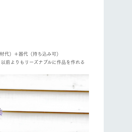
り組み
お知らせ
他資材代）＋器代（持ち込み可）
ブログ
し、以前よりもリーズナブルに作品を作れる
お問い合わせ・資料請求
生産品カタログ・資料DL
English (Google Translate)
る