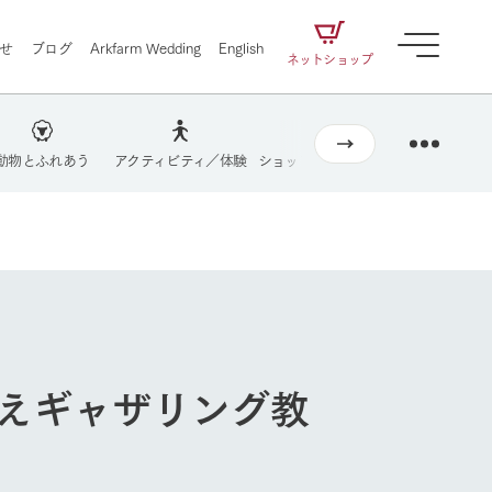
せ
ブログ
Arkfarm Wedding
English
ネットショップ
動物とふれあう
アクティビティ／体験
ショップ／お買い物
牧場マップを
営業時間・料金
交通アクセス
牧場の楽しみ方
よくあるご質問
ェアの
牧場スタッフが季節ごとの楽しみ方やシーン
団体のお客様へ
別の楽しみ方をナビゲート
に向けて
想い
企業情報
循環する
ペットをお連れのお客様へ
お問い合わせ
をはじめ、私たちが
届け、
の食品はすべて、「家
1972年から時代の変革とともに
この地で挑んできた
農業のために推進し
を描く
て食べさせられるも
歩んできたArk館ヶ森のヒストリ
循環型農業のかたち
の取り組みをご紹介
る」という一貫した
ーや会社概要など、株式会社ア
植えギャザリング教
で作られています。
ークにまつわる情報をご紹介し
アクティビティ／体験
ます。
牧場の楽しみ方
自然
ツリーハウスや各種体験教室など、楽しみな
がら学べる様々なアクティビティ