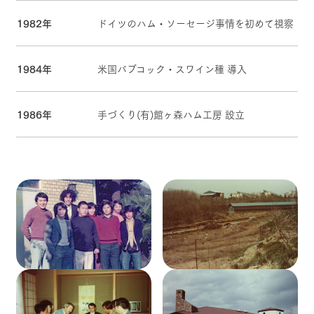
お問い合
牧場内を巡る周
わせ・資
1982年
ドイツのハム・ソーセージ事情を初めて視察
遊バスのご案内
料請求
動物とふれあう
アクティビティ/体験
ショップ/お買い物
個人情報取扱いについて
1984年
米国バブコック・スワイン種 導入
牧場マップを見る
周遊バス
1986年
手づくり(有)館ヶ森ハム工房 設立
営業時間・料金
交通アクセス
よくあるご質問
団体のお客様へ
ペットをお連れの
お問い合わせ
お客様へ