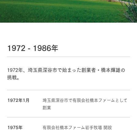
施設・体験情報
ArkFarm Wedding
フラワー
動物とふ
アクティ
ガーデン
れあう
ビティ／
体験
花のある美しい
触れて、感じ
ツリーハウスや
自然環境の中、
て、学ぶ。館ヶ
お知らせ
各種体験教室な
季節の移り変わ
森の雄大な自然
1972 - 1986年
ど、楽しみなが
りを存分に味わ
なかで動物とふ
ブログ
ら学べる様々な
う
れあう
アクティビティ
お問い合わせ・資料請求
営業時
1972年、埼玉県深谷市で始まった創業者・橋本輝雄の
生産品カタログ・資料DL
間・料金
レストラ
ショップ
牧場マッ
挑戦。
ン
／お買い
プ
交通アク
English (Google Translate)
物
セス
牧場の生産品を
牧場マップのダ
牧場トップ
今日の牧場
牧場の楽しみ方
丹精込めて育て
知り尽くした料
ウンロード
よくいた
1972年1月
埼玉県深谷市で有限会社橋本ファームとして
だく質問
た生産品をはじ
理人が腕を振
ネットショップ
め、牧場産の逸
い、ビュッフェ
創業
団体のお
品を取り揃えた
スタイルで提供
客様へ
店舗
ペットを
イベント/フェア
レストラン/BBQ
フラワーガーデン
お連れの
1975年
有限会社橋本ファーム岩手牧場 開設
周遊バス
お客様へ