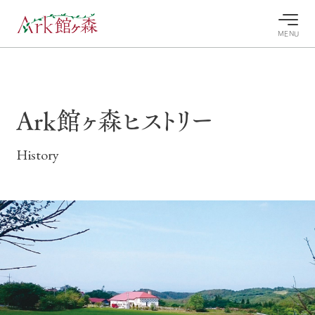
MENU
30°c
/
22°c
30°c
/
22°c
8/10
8/10
2026
2026
(月)
(月)
Ark館ヶ森ヒストリー
牧場へ行
よく見られている情報
く
ホーム
History
今日の牧
イベン
牧場の楽
場・営業
ト/フェ
しみ方
Ark館ヶ森について
案内
ア
牧場スタッフが
本日の営業時間
Ark館ヶ森で開
季節ごとの楽し
牧場に行く
や牧場の天気、
催しているイベ
み方やシーン別
ガーデンの開花
ント・フェアの
の楽しみ方をナ
状況などを毎日
情報やスケジュ
ビゲート
更新
ール
私たちの取り組み
生産品を見る