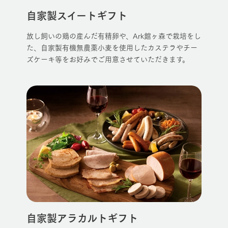
よくあるご質問
団体のお客様へ
お問い合
牧場内を巡る周
自家製スイートギフト
わせ・資
遊バスのご案内
料請求
ペットをお連れの
お問い合わせ
お客様へ
放し飼いの鶏の産んだ有精卵や、Ark館ヶ森で栽培をし
個人情報取扱いについて
た、自家製有機無農薬小麦を使用したカステラやチー
ズケーキ等をお好みでご用意させていただきます。
自家製アラカルトギフト