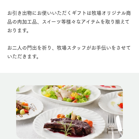
施設・体験情報
お引き出物にお使いいただくギフトは牧場オリジナル商
ArkFarm Wedding
フラワー
動物とふ
アクティ
品の肉加工品、
スイーツ等様々なアイテムを取り揃えて
ガーデン
れあう
ビティ／
イベント/フェア
レストラン/BBQ
フラワーガーデン
体験
おります。
花のある美しい
触れて、感じ
ツリーハウスや
自然環境の中、
て、学ぶ。館ヶ
お知らせ
各種体験教室な
季節の移り変わ
森の雄大な自然
お二人の門出を祈り、牧場スタッフがお手伝いをさせて
ど、楽しみなが
りを存分に味わ
なかで動物とふ
ブログ
ら学べる様々な
動物とふれあう
アクティビティ/体験
ショップ/お買い物
いただきます。
う
れあう
アクティビティ
お問い合わせ・資料請求
営業時
生産品カタログ・資料DL
間・料金
レストラ
ショップ
牧場マッ
ン
／お買い
プ
交通アク
English (Google Translate)
物
牧場マップを見る
周遊バス
セス
牧場の生産品を
牧場マップのダ
丹精込めて育て
知り尽くした料
ウンロード
よくいた
だく質問
た生産品をはじ
理人が腕を振
ネットショップ
め、牧場産の逸
い、ビュッフェ
団体のお
品を取り揃えた
スタイルで提供
客様へ
店舗
ペットを
営業時間・料金
交通アクセス
お連れの
周遊バス
お客様へ