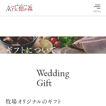
MENU
30°c
/
22°c
30°c
/
22°c
8/8
8/8
2026
2026
(土)
(土)
牧場へ行
よく見られている情報
ギフトについて
く
ホーム
今日の牧
イベン
牧場の楽
場・営業
ト/フェ
しみ方
Ark館ヶ森について
案内
ア
Wedding
牧場スタッフが
本日の営業時間
Ark館ヶ森で開
季節ごとの楽し
牧場に行く
や牧場の天気、
催しているイベ
み方やシーン別
Gift
ガーデンの開花
ント・フェアの
の楽しみ方をナ
状況などを毎日
情報やスケジュ
ビゲート
更新
ール
私たちの取り組み
牧場トップ
今日の牧場
牧場の楽しみ方
牧場オリジナルのギフト
生産品を見る