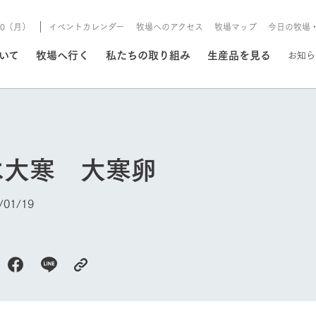
/10（月）
イベントカレンダー
牧場へのアクセス
牧場マップ
今日の牧場
/8/10（月）
ついて
牧場へ行く
私たちの取り組み
生産品を見る
お知ら
いる情報
は大寒 大寒卵
・営業案内
イベント/フェア
牧場の天気、ガーデンの開
01/19
Ark館ヶ森で開催しているイベント・フ
更新
情報やスケジュール
rk館ヶ森
わたしたちの想い
つくる
生産品一覧
農業の未来
つなげる
生産品への
トーリーから、
域の豊かな自然
生きることは食べること。「食
おいしさと安心を、
健やかで笑顔溢れる毎日のため
循環型農業
食を人々に
Ark館ヶ森
報
組みまで、関連
こだわりと、厳
はいのち」の理念に込められた
まっすぐにつくる
に、安全・安心で高品質なもの
持続可能な
未来への輪
族に安心し
げながら1Pで
元、愛情を込め
想いや、農業を未来につなぐた
だけをつくっています。
ている3つ
のだけを作
紹介します。
めの使命をお伝えします。
します。
信念のもと
今日の牧場
ーデン
動物とふれあう