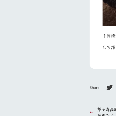
↑岡崎
農牧部
Share
館ヶ森高
頂きたく