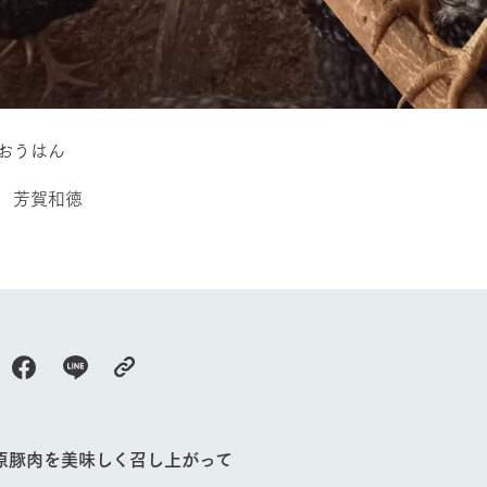
館ヶ森高原豚
牧場マップ
生産品への想
周遊バスのご案内
Arkfarm Wed
営業時間・料金
アクセス
Arkfarm 
ペットをお連れのお客様へ
おうはん
よくいただく質問
 芳賀和徳
原豚肉を美味しく召し上がって