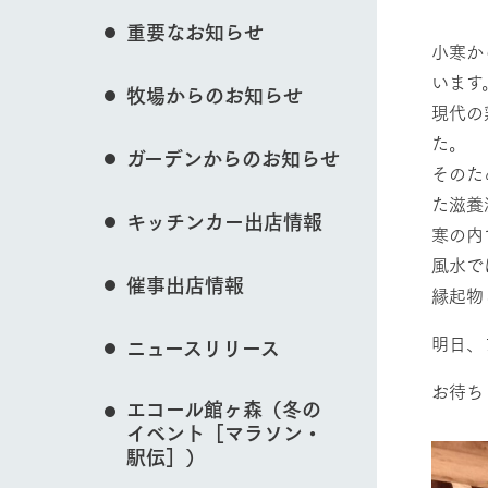
花のある美しい自
重要なお知らせ
わりを存分に味わ
小寒か
営業時間・料金
います
イベント/フェア
牧場からのお知らせ
交通アクセス
レストラン
現代の
よくいただく質問
牧場の生産品を知
た。
ガーデンからのお知らせ
い、ビュッフェス
そのた
団体のお客様へ
50周年ヒスト
た滋養
動物とふれあう
周遊バス
ペットをお連れのお客様へ
キッチンカー出店情報
アークグループの
寒の内
記念し、これま
お問い合わせ・資料請求
牧場内を巡る周遊
風水で
とめた映像を制
催事出店情報
た。（動画サイ
縁起物
牧場マップを見る
明日、
ニュースリリース
お待ち
エコール館ヶ森（冬の
イベント［マラソン・
営業時間・料金
交通アクセス
駅伝］）