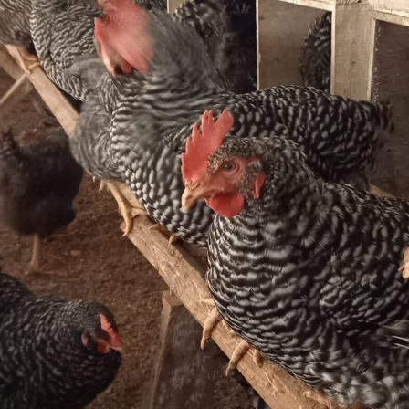
牧場に行く
私たちの取
今日の牧場
育てる
森について
館ヶ森エリアについて
つくる
イベント
つなげる
の想い
牧場の楽しみ方
循環する
Ark館ヶ森
フラワーガーデン
に向けて
動物とふれあう
生産品を見
アクティビティ・体験
レストラン
トリー映像
生産品一覧
ショップ／お買い物