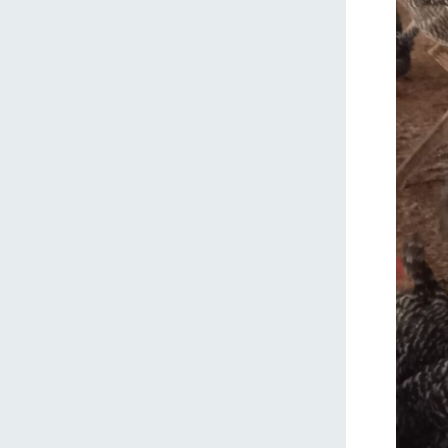
ホーム
Ark館ヶ
わたしたち
1Pでわかる
農業の未来
企業情報
事業一覧
50周年ヒス