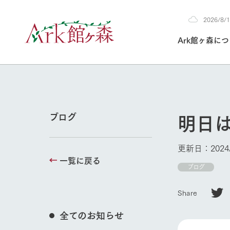
2026/8
2026
Ark館ヶ森に
8/10
30°c
/
22°c
2026
(月)
Ark館ヶ森について
私たちの取り組み
生産品を見る
牧場へ行く
よく見られて
明日
ブログ
今日の牧場
本日の営業時間や
更新日：2024/
花状況などを毎日
一覧に戻る
1Pでわかる A
育てる
館ヶ森高原豚
ブログ
私たちの創業ス
環境を整え、
岩手県館ヶ森地
施設・体験情
Share
事業領域・取り
豊かな命を育む
の中、徹底した
トピックを取り上
しい衛生管理の
わかりやすくご
て育てています。
全てのお知らせ
牧場トップ
フラワーガ