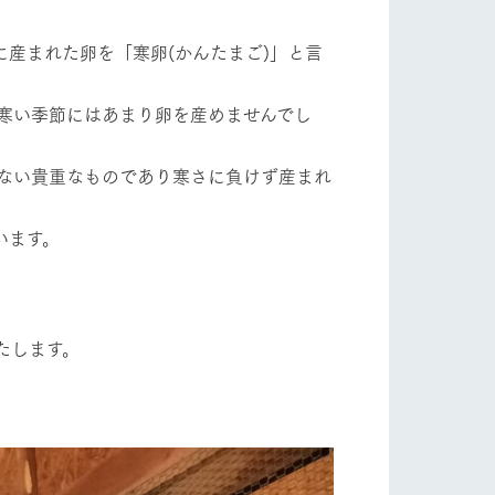
自然
ツリーハウスや各種体験教室など、楽しみな
がら学べる様々なアクティビティ
に産まれた卵を「寒卵(かんたまご)」と言
フラワーガーデン
牧場マップ
寒い季節にはあまり卵を産めませんでし
産の
牧場マップのダウンロード
ない貴重なものであり寒さに負けず産まれ
ショップ/お買い物
います。
たします。
ットをお連れの
お客様へ
お問い合わせ