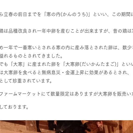
然環境の中、季節の移り変
触れて、感じて、学ぶ。館ヶ森の雄大な
う
なかで動物とふれあう
ら立春の前日までを「寒の内(かんのうち)」といい、この期間
。
レストラン/BBQ
ショップ／お買い物
鶏は品種改良され一年中卵を産むことが出来ますが、昔の鶏は
り尽くした料理人が腕を振
丹精込めて育てた生産品をはじめ、牧場
タイルで提供
逸品を取り揃えた店舗
め一年で一番寒いとされる寒の内に産み落とされた卵は、数少
リー映像
溢れるものとされてきました。
アクティビティ/体験
創業50周年を
でも「大寒」に産まれた卵を「大寒卵(だいかんたまご)」とい
でのあゆみをま
バスのご案内
は大寒卵を食べると無病息災・金運上昇に効果があるとされ、
作いたしまし
トが開きます）
として珍重されています。
周遊バス
ファームマーケットにて数量限定はありますが大寒卵を販売い
しております。
よくあるご質問
団体のお客様へ
ペ