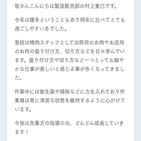
施設・体験情報
牧場トップ
今日の牧場
牧場の楽しみ方
皆さんこんにちは製造販売部の村上寛己です。
ArkFarm Wedding
フラワー
動物とふ
アクティ
今年は暖冬ということもあり例年に比べてとても
ガーデン
れあう
ビティ／
過ごしやすい冬でした。
体験
花のある美しい
触れて、感じ
イベント/フェア
レストラン/BBQ
フラワーガーデン
ツリーハウスや
自然環境の中、
て、学ぶ。館ヶ
普段は精肉スタッフとして出荷用のお肉やお店用
お知らせ
各種体験教室な
季節の移り変わ
森の雄大な自然
のお肉の盛り付け方、切り方などを日々学んでい
ど、楽しみなが
りを存分に味わ
なかで動物とふ
ブログ
ら学べる様々な
う
れあう
ます。盛り付け方や切り方など一つとっても細や
アクティビティ
お問い合わせ・資料請求
かな仕事が美しいと感じる事が多くなってきまし
動物とふれあう
アクティビティ/体験
ショップ/お買い物
営業時
生産品カタログ・資料DL
間・料金
レストラ
ショップ
牧場マッ
た。
ン
／お買い
プ
交通アク
English (Google Translate)
物
セス
作業中には衛生面や掃除などに力を入れており作
牧場の生産品を
牧場マップのダ
丹精込めて育て
知り尽くした料
ウンロード
よくいた
業場は常に清潔な状態を維持するように心がけて
牧場マップを見る
周遊バス
だく質問
た生産品をはじ
理人が腕を振
います。
ネットショップ
め、牧場産の逸
い、ビュッフェ
団体のお
品を取り揃えた
スタイルで提供
客様へ
店舗
今後は先輩方の指導の元、どんどん成長していき
ペットを
お連れの
ます！
周遊バス
お客様へ