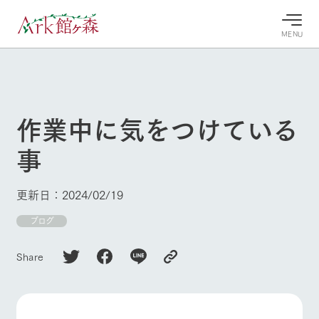
MENU
30°c
/
22°c
30°c
/
22°c
8/10
8/10
2026
2026
(月)
(月)
作業中に気をつけている
牧場へ行
よく見られている情報
事
く
ホーム
今日の牧
イベン
牧場の楽
場・営業
ト/フェ
しみ方
Ark館ヶ森について
更新日：2024/02/19
案内
ア
牧場スタッフが
本日の営業時間
Ark館ヶ森で開
ブログ
季節ごとの楽し
牧場に行く
や牧場の天気、
催しているイベ
み方やシーン別
ガーデンの開花
ント・フェアの
の楽しみ方をナ
Share
状況などを毎日
情報やスケジュ
ビゲート
更新
ール
私たちの取り組み
生産品を見る