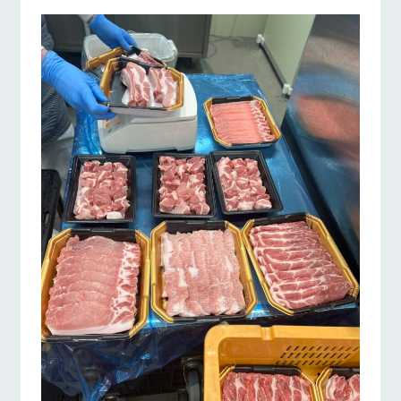
営業時間・料金
交通アクセス
お問い合
牧場内を巡る周
わせ・資
遊バスのご案内
料請求
よくあるご質問
団体のお客様へ
個人情報取扱いについて
ペットをお連れの
お問い合わせ
お客様へ