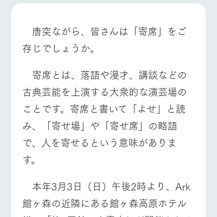
施設・体験情報
牧場トップ
今日の牧場
牧場の楽しみ方
ArkFarm Wedding
フラワー
動物とふ
アクティ
唐突ながら、皆さんは「寄席」をご
ガーデン
れあう
ビティ／
体験
存じでしょうか。
花のある美しい
触れて、感じ
ツリーハウスや
自然環境の中、
て、学ぶ。館ヶ
お知らせ
各種体験教室な
季節の移り変わ
森の雄大な自然
寄席とは、落語や漫才、講談などの
イベント/フェア
レストラン/BBQ
フラワーガーデン
ど、楽しみなが
りを存分に味わ
なかで動物とふ
ブログ
ら学べる様々な
う
れあう
古典芸能を上演する大衆的な演芸場の
アクティビティ
お問い合わせ・資料請求
ことです。寄席と書いて「よせ」と読
営業時
生産品カタログ・資料DL
間・料金
レストラ
ショップ
牧場マッ
み、「寄せ場」や「寄せ席」の略語
動物とふれあう
アクティビティ/体験
ショップ/お買い物
ン
／お買い
プ
交通アク
English (Google Translate)
物
セス
で、人を寄せるという意味がありま
牧場の生産品を
牧場マップのダ
丹精込めて育て
知り尽くした料
ウンロード
よくいた
す。
だく質問
た生産品をはじ
理人が腕を振
ネットショップ
め、牧場産の逸
い、ビュッフェ
団体のお
牧場マップを見る
周遊バス
品を取り揃えた
スタイルで提供
客様へ
本年3月3日（日）午後2時より、Ark
店舗
ペットを
館ヶ森の近隣にある館ヶ森高原ホテル
お連れの
周遊バス
お客様へ