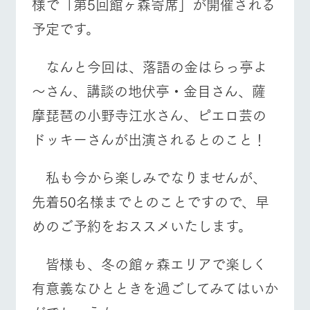
様で「第5回館ヶ森寄席」が開催される
お問い合
牧場内を巡る周
わせ・資
予定です。
遊バスのご案内
営業時間・料金
交通アクセス
料請求
個人情報取扱いについて
よくあるご質問
団体のお客様へ
なんと今回は、落語の金はらっ亭よ
ペットをお連れの
～さん、講談の地伏亭・金目さん、薩
お問い合わせ
お客様へ
摩琵琶の小野寺江水さん、ピエロ芸の
ドッキーさんが出演されるとのこと！
私も今から楽しみでなりませんが、
先着50名様までとのことですので、早
めのご予約をおススメいたします。
皆様も、冬の館ヶ森エリアで楽しく
有意義なひとときを過ごしてみてはいか