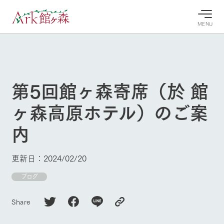
MENU
30°c
/
22°c
30°c
/
22°c
8/10
8/10
2026
2026
(月)
(月)
第5回館ヶ森寄席（於 館
牧場へ行
よく見られている情報
ヶ森高原ホテル）のご案
く
ホーム
今日の牧
イベン
牧場の楽
内
場・営業
ト/フェ
しみ方
Ark館ヶ森について
案内
ア
牧場スタッフが
本日の営業時間
Ark館ヶ森で開
季節ごとの楽し
更新日：2024/02/20
牧場に行く
や牧場の天気、
催しているイベ
み方やシーン別
ガーデンの開花
ント・フェアの
の楽しみ方をナ
ブログ
状況などを毎日
情報やスケジュ
ビゲート
更新
ール
私たちの取り組み
Share
生産品を見る