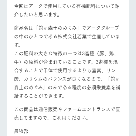
施設・体験情報
牧場トップ
今日の牧場
牧場の楽しみ方
今回はアークで使用している有機肥料について紹
介したいと思います。
ArkFarm Wedding
フラワー
動物とふ
アクティ
ガーデン
れあう
ビティ／
体験
商品名は「館ヶ森土のめぐみ」でアークグループ
花のある美しい
触れて、感じ
イベント/フェア
レストラン/BBQ
フラワーガーデン
の中のひとつである株式会社若葉で生産していま
ツリーハウスや
自然環境の中、
て、学ぶ。館ヶ
お知らせ
各種体験教室な
季節の移り変わ
森の雄大な自然
す。
ど、楽しみなが
りを存分に味わ
なかで動物とふ
ブログ
この肥料の大きな特徴の一つは3畜種（豚、鶏、
ら学べる様々な
う
れあう
アクティビティ
牛）の原料が含まれていることです。3畜種を混
お問い合わせ・資料請求
動物とふれあう
アクティビティ/体験
ショップ/お買い物
営業時
合することで単体で使用するよりも窒素、リン
生産品カタログ・資料DL
間・料金
レストラ
ショップ
牧場マッ
酸、カリウムのバランスが良くなるので、「館ヶ
ン
／お買い
プ
交通アク
English (Google Translate)
物
セス
森土のめぐみ」のみである程度の必須栄養素を補
牧場の生産品を
牧場マップのダ
丹精込めて育て
知り尽くした料
ウンロード
よくいた
給することができます。
牧場マップを見る
周遊バス
だく質問
た生産品をはじ
理人が腕を振
ネットショップ
め、牧場産の逸
い、ビュッフェ
団体のお
この商品は通信販売やファームエントランスで直
品を取り揃えた
スタイルで提供
客様へ
店舗
売してますので、ご利用ください。
ペットを
お連れの
農牧部
周遊バス
お客様へ
営業時間・料金
交通アクセス