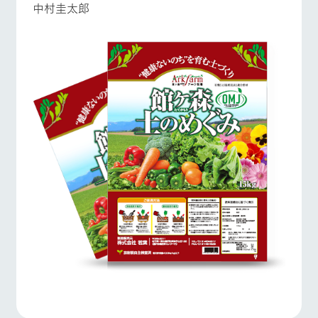
中村圭太郎
お問い合
牧場内を巡る周
わせ・資
遊バスのご案内
料請求
よくあるご質問
団体のお客様へ
個人情報取扱いについて
ペットをお連れの
お問い合わせ
お客様へ