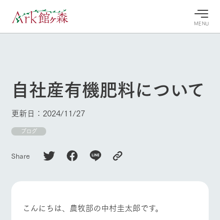
MENU
30°c
/
22°c
30°c
/
22°c
8/6
8/6
2026
2026
(木)
(木)
自社産有機肥料について
牧場へ行
よく見られている情報
く
ホーム
更新日：2024/11/27
今日の牧
イベン
牧場の楽
場・営業
ト/フェ
しみ方
Ark館ヶ森について
ブログ
案内
ア
牧場スタッフが
本日の営業時間
Ark館ヶ森で開
季節ごとの楽し
Share
牧場に行く
や牧場の天気、
催しているイベ
み方やシーン別
ガーデンの開花
ント・フェアの
の楽しみ方をナ
状況などを毎日
情報やスケジュ
ビゲート
更新
ール
私たちの取り組み
こんにちは、農牧部の中村圭太郎です。
生産品を見る