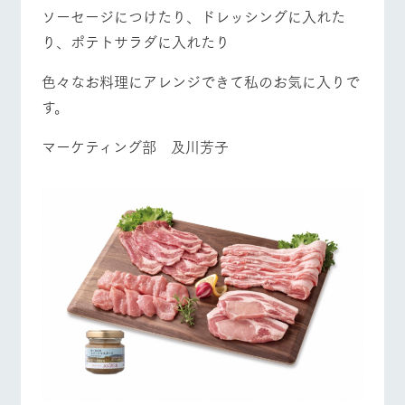
営業時間・料金
交通アクセス
お問い合
ソーセージにつけたり、ドレッシングに入れた
牧場内を巡る周
わせ・資
遊バスのご案内
料請求
り、ポテトサラダに入れたり
よくあるご質問
団体のお客様へ
個人情報取扱いについて
ペットをお連れの
色々なお料理にアレンジできて私のお気に入りで
お問い合わせ
お客様へ
す。
マーケティング部 及川芳子