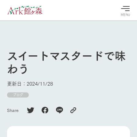
MENU
30°c
/
22°c
30°c
/
22°c
8/9
8/9
2026
2026
(日)
(日)
スイートマスタードで味
牧場へ行
よく見られている情報
わう
く
ホーム
今日の牧
イベン
牧場の楽
場・営業
ト/フェ
しみ方
Ark館ヶ森について
更新日：2024/11/28
案内
ア
牧場スタッフが
本日の営業時間
Ark館ヶ森で開
ブログ
季節ごとの楽し
牧場に行く
や牧場の天気、
催しているイベ
み方やシーン別
ガーデンの開花
ント・フェアの
の楽しみ方をナ
Share
状況などを毎日
情報やスケジュ
ビゲート
更新
ール
私たちの取り組み
生産品を見る