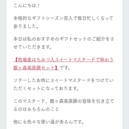
施設・体験情報
牧場トップ
今日の牧場
牧場の楽しみ方
こんにちは！
ArkFarm Wedding
フラワー
動物とふ
アクティ
本格的なギフトシーズン突入で毎日忙しくなって
ガーデン
れあう
ビティ／
参りました。
体験
花のある美しい
触れて、感じ
イベント/フェア
レストラン/BBQ
フラワーガーデン
ツリーハウスや
自然環境の中、
て、学ぶ。館ヶ
本日は私のおすすめのギフトセットのご紹介をさ
お知らせ
各種体験教室な
季節の移り変わ
森の雄大な自然
せていただきます。
ど、楽しみなが
りを存分に味わ
なかで動物とふ
ブログ
ら学べる様々な
う
れあう
アクティビティ
お問い合わせ・資料請求
【牧場産はちみつ入スイートマスタードで味わう
動物とふれあう
アクティビティ/体験
ショップ/お買い物
営業時
館ヶ森高原豚セット】
です。
生産品カタログ・資料DL
間・料金
レストラ
ショップ
牧場マッ
ン
／お買い
プ
交通アク
English (Google Translate)
物
ソテーしたお肉にスイートマスタードをつけてい
セス
牧場の生産品を
牧場マップのダ
ただくセットになっております。
丹精込めて育て
知り尽くした料
ウンロード
よくいた
牧場マップを見る
周遊バス
だく質問
た生産品をはじ
理人が腕を振
ネットショップ
め、牧場産の逸
い、ビュッフェ
このマスタード、館ヶ森高原豚の旨味を引き立て
団体のお
品を取り揃えた
スタイルで提供
客様へ
るのはもちろんのこと
店舗
ペットを
お連れの
他にも色々な使い道があるんです。
周遊バス
お客様へ