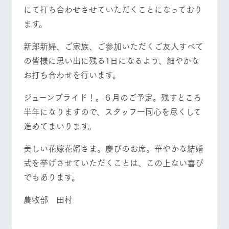
お問い合
にて打ち合わせさせていただくことになっており
牧場内を巡る周
わせ・資
遊バスのご案内
料請求
ます。
よくあるご質問
団体のお客様へ
個人情報取扱いについて
ペットをお連れの
新郎新婦、ご家族、ご参加いただくご友人すべて
お問い合わせ
お客様へ
の皆様に思い出に残る1日になるよう、細やかな
お打ち合わせを行います。
ジューンブライド！。６月のご予定。残すところ
半年になりますので、スタッフ一同心を尽くして
進めてまいります。
美しい花嫁花婿さま。慶びのお席。華やかな結婚
式を挙げさせていただくことは、この上ない喜び
でもあります。
農牧部 田村