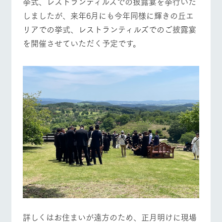
挙式、レストランティルズでの披露宴を挙行いた
施設・体験情報
牧場トップ
今日の牧場
牧場の楽しみ方
しましたが、来年6月にも今年同様に輝きの丘エ
ArkFarm Wedding
フラワー
動物とふ
アクティ
リアでの挙式、レストランティルズでのご披露宴
ガーデン
れあう
ビティ／
を開催させていただく予定です。
体験
花のある美しい
触れて、感じ
イベント/フェア
レストラン/BBQ
フラワーガーデン
ツリーハウスや
自然環境の中、
て、学ぶ。館ヶ
お知らせ
各種体験教室な
季節の移り変わ
森の雄大な自然
ど、楽しみなが
りを存分に味わ
なかで動物とふ
ブログ
ら学べる様々な
う
れあう
アクティビティ
お問い合わせ・資料請求
動物とふれあう
アクティビティ/体験
ショップ/お買い物
営業時
生産品カタログ・資料DL
間・料金
レストラ
ショップ
牧場マッ
ン
／お買い
プ
交通アク
English (Google Translate)
物
セス
牧場の生産品を
牧場マップのダ
丹精込めて育て
知り尽くした料
ウンロード
よくいた
牧場マップを見る
周遊バス
だく質問
た生産品をはじ
理人が腕を振
ネットショップ
め、牧場産の逸
い、ビュッフェ
団体のお
品を取り揃えた
スタイルで提供
客様へ
店舗
ペットを
お連れの
周遊バス
お客様へ
詳しくはお住まいが遠方のため、正月明けに現場
営業時間・料金
交通アクセス