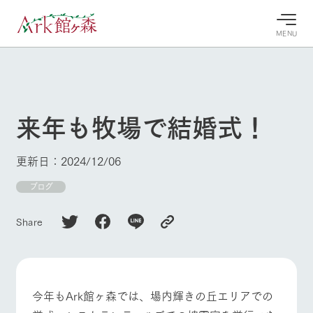
MENU
30°c
/
22°c
30°c
/
22°c
8/9
8/9
2026
2026
(日)
(日)
来年も牧場で結婚式！
牧場へ行
よく見られている情報
く
ホーム
更新日：2024/12/06
今日の牧
イベン
牧場の楽
場・営業
ト/フェ
しみ方
Ark館ヶ森について
ブログ
案内
ア
牧場スタッフが
本日の営業時間
Ark館ヶ森で開
季節ごとの楽し
Share
牧場に行く
や牧場の天気、
催しているイベ
み方やシーン別
ガーデンの開花
ント・フェアの
の楽しみ方をナ
状況などを毎日
情報やスケジュ
ビゲート
更新
ール
私たちの取り組み
今年もArk館ヶ森では、場内輝きの丘エリアでの
生産品を見る