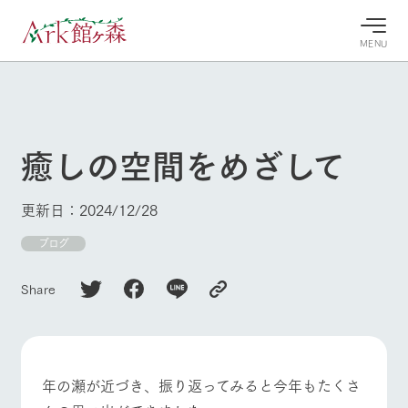
MENU
30°c
/
22°c
30°c
/
22°c
8/7
8/7
2026
2026
(金)
(金)
癒しの空間をめざして
牧場へ行
よく見られている情報
く
ホーム
更新日：2024/12/28
今日の牧
イベン
牧場の楽
場・営業
ト/フェ
しみ方
Ark館ヶ森について
ブログ
案内
ア
牧場スタッフが
本日の営業時間
Ark館ヶ森で開
季節ごとの楽し
Share
牧場に行く
や牧場の天気、
催しているイベ
み方やシーン別
ガーデンの開花
ント・フェアの
の楽しみ方をナ
状況などを毎日
情報やスケジュ
ビゲート
更新
ール
私たちの取り組み
年の瀬が近づき、振り返ってみると今年もたくさ
生産品を見る