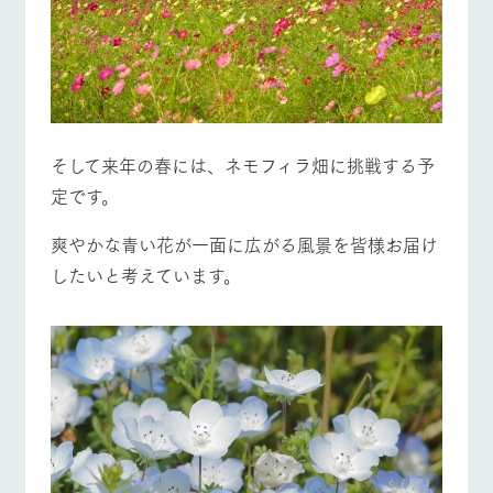
お問い合
牧場内を巡る周
わせ・資
営業時間・料金
交通アクセス
遊バスのご案内
料請求
個人情報取扱いについて
よくあるご質問
団体のお客様へ
ペットをお連れの
お問い合わせ
お客様へ
そして来年の春には、ネモフィラ畑に挑戦する予
定です。
爽やかな青い花が一面に広がる風景を皆様お届け
したいと考えています。