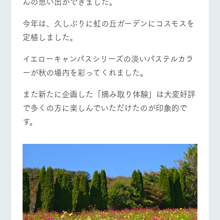
んの思い出ができました。
施設・体験情報
牧場トップ
今日の牧場
牧場の楽しみ方
今年は、久しぶりに虹の丘ガーデンにコスモスを
ArkFarm Wedding
フラワー
動物とふ
アクティ
ガーデン
れあう
ビティ／
定植しました。
体験
花のある美しい
触れて、感じ
イエローキャンパスシリーズの淡いパステルカラ
ツリーハウスや
自然環境の中、
て、学ぶ。館ヶ
お知らせ
イベント/フェア
レストラン/BBQ
フラワーガーデン
各種体験教室な
季節の移り変わ
森の雄大な自然
ーが秋の場内を彩ってくれました。
ど、楽しみなが
りを存分に味わ
なかで動物とふ
ブログ
ら学べる様々な
う
れあう
また新たに企画した「摘み取り体験」は大変好評
アクティビティ
お問い合わせ・資料請求
で多くの方に楽しんでいただけたのが印象的で
営業時
生産品カタログ・資料DL
間・料金
レストラ
ショップ
牧場マッ
動物とふれあう
アクティビティ/体験
ショップ/お買い物
す。
ン
／お買い
プ
交通アク
English (Google Translate)
物
セス
牧場の生産品を
牧場マップのダ
丹精込めて育て
知り尽くした料
ウンロード
よくいた
だく質問
た生産品をはじ
理人が腕を振
ネットショップ
め、牧場産の逸
牧場マップを見る
周遊バス
い、ビュッフェ
団体のお
品を取り揃えた
スタイルで提供
客様へ
店舗
ペットを
お連れの
周遊バス
お客様へ