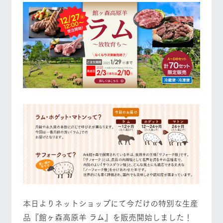
施設・体験情報
牧場トップ
今日の牧場
牧場の楽しみ方
ArkFarm Wedding
フラワー
動物とふ
アクティ
ガーデン
れあう
ビティ／
体験
花のある美しい
触れて、感じ
ツリーハウスや
自然環境の中、
て、学ぶ。館ヶ
お知らせ
イベント/フェア
レストラン/BBQ
フラワーガーデン
各種体験教室な
季節の移り変わ
森の雄大な自然
ど、楽しみなが
りを存分に味わ
なかで動物とふ
ブログ
ら学べる様々な
う
れあう
アクティビティ
お問い合わせ・資料請求
営業時
生産品カタログ・資料DL
間・料金
動物とふれあう
アクティビティ/体験
ショップ/お買い物
レストラ
ショップ
牧場マッ
ン
／お買い
プ
交通アク
English (Google Translate)
物
セス
牧場の生産品を
牧場マップのダ
丹精込めて育て
知り尽くした料
ウンロード
よくいた
だく質問
た生産品をはじ
理人が腕を振
牧場マップを見る
周遊バス
ネットショップ
め、牧場産の逸
い、ビュッフェ
団体のお
品を取り揃えた
スタイルで提供
客様へ
店舗
ペットを
本日よりネットショップにて今だけの特別な生産
お連れの
周遊バス
お客様へ
品『館ヶ森高原羊 ラム』を販売開始しました！