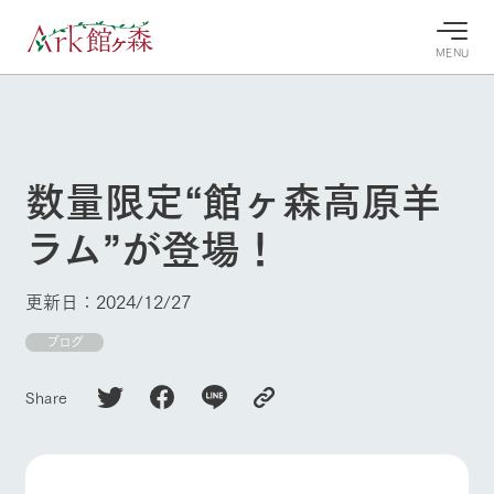
MENU
30°c
/
22°c
30°c
/
22°c
8/7
8/7
2026
2026
(金)
(金)
数量限定“館ヶ森高原羊
牧場へ行
よく見られている情報
ラム”が登場！
く
ホーム
今日の牧
イベン
牧場の楽
場・営業
ト/フェ
しみ方
Ark館ヶ森について
更新日：2024/12/27
案内
ア
牧場スタッフが
本日の営業時間
Ark館ヶ森で開
ブログ
季節ごとの楽し
牧場に行く
や牧場の天気、
催しているイベ
み方やシーン別
ガーデンの開花
ント・フェアの
の楽しみ方をナ
Share
状況などを毎日
情報やスケジュ
ビゲート
更新
ール
私たちの取り組み
生産品を見る