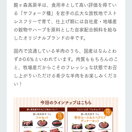
お問い合
館ヶ森高原羊は、食用羊として高い評価を得てい
牧場内を巡る周
わせ・資
営業時間・料金
交通アクセス
遊バスのご案内
料請求
る「サフォーク種」を岩手の広大な放牧地でスト
レスフリーで育て、仕上げ期には自社産・地場産
個人情報取扱いについて
よくあるご質問
団体のお客様へ
の穀物やハーブを原料とした自家配合飼料を給与
ペットをお連れの
お問い合わせ
お客様へ
したオリジナルブランドの羊です。
国内で流通している羊肉のうち、国産はなんとわ
ずか0.6％といわれています。肉質ももちろんのこ
と、牧場産だからこそのフレッシュな状態でお召
し上がりいただける希少な羊肉をお楽しみくださ
い！