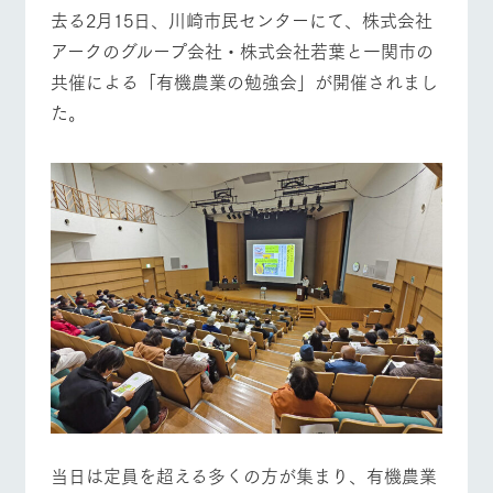
施設・体験情報
去る2月15日、川崎市民センターにて、株式会社
牧場トップ
今日の牧場
牧場の楽しみ方
アークのグループ会社・株式会社若葉と一関市の
ArkFarm Wedding
フラワー
動物とふ
アクティ
共催による「有機農業の勉強会」が開催されまし
ガーデン
れあう
ビティ／
体験
た。
花のある美しい
触れて、感じ
ツリーハウスや
自然環境の中、
て、学ぶ。館ヶ
お知らせ
イベント/フェア
レストラン/BBQ
フラワーガーデン
各種体験教室な
季節の移り変わ
森の雄大な自然
ど、楽しみなが
りを存分に味わ
なかで動物とふ
ブログ
ら学べる様々な
う
れあう
アクティビティ
お問い合わせ・資料請求
営業時
生産品カタログ・資料DL
間・料金
レストラ
ショップ
牧場マッ
動物とふれあう
アクティビティ/体験
ショップ/お買い物
ン
／お買い
プ
交通アク
English (Google Translate)
物
セス
牧場の生産品を
牧場マップのダ
丹精込めて育て
知り尽くした料
ウンロード
よくいた
だく質問
た生産品をはじ
理人が腕を振
ネットショップ
め、牧場産の逸
牧場マップを見る
周遊バス
い、ビュッフェ
団体のお
品を取り揃えた
スタイルで提供
客様へ
店舗
ペットを
お連れの
周遊バス
当日は定員を超える多くの方が集まり、有機農業
お客様へ