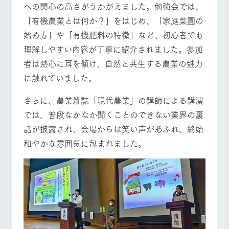
への関心の高さがうかがえました。勉強会では、
お問い合
牧場内を巡る周
わせ・資
営業時間・料金
交通アクセス
「有機農業とは何か？」をはじめ、「家庭菜園の
遊バスのご案内
料請求
始め方」や「有機肥料の特徴」など、初心者でも
個人情報取扱いについて
よくあるご質問
団体のお客様へ
理解しやすい内容が丁寧に紹介されました。参加
ペットをお連れの
お問い合わせ
者は熱心に耳を傾け、自然と共生する農業の魅力
お客様へ
に触れていました。
さらに、農業雑誌「現代農業」の講師による講演
では、普段なかなか聞くことのできない業界の裏
話が披露され、会場からは笑い声があふれ、終始
和やかな雰囲気に包まれました。