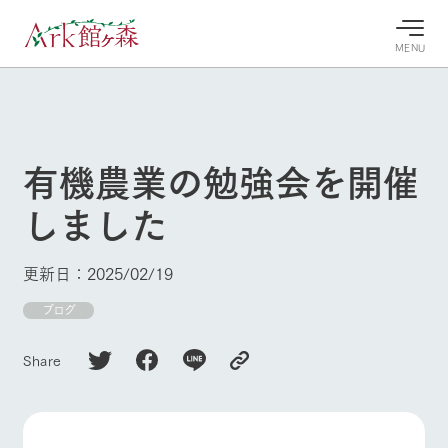
MENU
30°c
/
22°c
30°c
/
22°c
8/9
8/9
2026
2026
(日)
(日)
有機農業の勉強会を開催
牧場へ行
よく見られている情報
しました
く
ホーム
今日の牧
イベン
牧場の楽
場・営業
ト/フェ
しみ方
Ark館ヶ森について
更新日：2025/02/19
案内
ア
牧場スタッフが
本日の営業時間
Ark館ヶ森で開
ブログ
季節ごとの楽し
牧場に行く
や牧場の天気、
催しているイベ
み方やシーン別
ガーデンの開花
ント・フェアの
の楽しみ方をナ
Share
状況などを毎日
情報やスケジュ
ビゲート
更新
ール
私たちの取り組み
生産品を見る