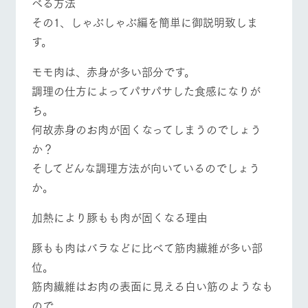
べる方法
お問い合
牧場内を巡る周
わせ・資
その1、しゃぶしゃぶ編を簡単に御説明致しま
遊バスのご案内
料請求
営業時間・料金
交通アクセス
す。
個人情報取扱いについて
よくあるご質問
団体のお客様へ
モモ肉は、赤身が多い部分です。
ペットをお連れの
調理の仕方によってパサパサした食感になりが
お問い合わせ
お客様へ
ち。
何故赤身のお肉が固くなってしまうのでしょう
か？
そしてどんな調理方法が向いているのでしょう
か。
加熱により豚もも肉が固くなる理由
豚もも肉はバラなどに比べて筋肉繊維が多い部
位。
筋肉繊維はお肉の表面に見える白い筋のようなも
ので、