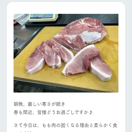
施設・体験情報
牧場トップ
今日の牧場
牧場の楽しみ方
ArkFarm Wedding
フラワー
動物とふ
アクティ
ガーデン
れあう
ビティ／
体験
花のある美しい
触れて、感じ
ツリーハウスや
自然環境の中、
て、学ぶ。館ヶ
お知らせ
各種体験教室な
季節の移り変わ
森の雄大な自然
イベント/フェア
レストラン/BBQ
フラワーガーデン
ど、楽しみなが
りを存分に味わ
なかで動物とふ
ブログ
ら学べる様々な
う
れあう
アクティビティ
お問い合わせ・資料請求
営業時
生産品カタログ・資料DL
間・料金
レストラ
ショップ
牧場マッ
ン
／お買い
プ
動物とふれあう
アクティビティ/体験
ショップ/お買い物
交通アク
English (Google Translate)
物
セス
牧場の生産品を
牧場マップのダ
丹精込めて育て
知り尽くした料
ウンロード
よくいた
だく質問
た生産品をはじ
理人が腕を振
ネットショップ
め、牧場産の逸
い、ビュッフェ
朝晩、厳しい寒さが続き
団体のお
牧場マップを見る
周遊バス
品を取り揃えた
スタイルで提供
客様へ
春も間近、皆様どうお過ごしですか♪
店舗
ペットを
お連れの
さて今日は、もも肉の固くなる理由と柔らかく食
周遊バス
お客様へ