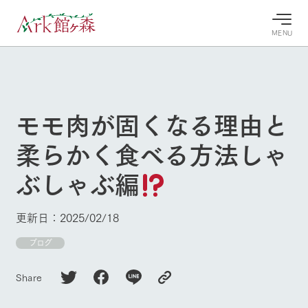
MENU
30°c
/
22°c
30°c
/
22°c
8/8
8/8
2026
2026
(土)
(土)
モモ肉が固くなる理由と
牧場へ行
よく見られている情報
柔らかく食べる方法しゃ
く
ホーム
今日の牧
イベン
牧場の楽
ぶしゃぶ編
場・営業
ト/フェ
しみ方
Ark館ヶ森について
案内
ア
牧場スタッフが
本日の営業時間
Ark館ヶ森で開
季節ごとの楽し
更新日：2025/02/18
牧場に行く
や牧場の天気、
催しているイベ
み方やシーン別
ガーデンの開花
ント・フェアの
の楽しみ方をナ
ブログ
状況などを毎日
情報やスケジュ
ビゲート
更新
ール
私たちの取り組み
Share
生産品を見る