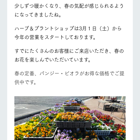
施設・体験情報
少しずつ暖かくなり、春の気配が感じられるよう
牧場トップ
今日の牧場
牧場の楽しみ方
になってきましたね。
ArkFarm Wedding
フラワー
動物とふ
アクティ
ガーデン
れあう
ビティ／
ハーブ＆プラントショップは3月１日（土）から
体験
花のある美しい
触れて、感じ
今年の営業をスタートしております。
ツリーハウスや
自然環境の中、
て、学ぶ。館ヶ
お知らせ
各種体験教室な
季節の移り変わ
森の雄大な自然
イベント/フェア
レストラン/BBQ
フラワーガーデン
すでにたくさんのお客様にご来店いただき、春の
ど、楽しみなが
りを存分に味わ
なかで動物とふ
ブログ
ら学べる様々な
う
れあう
お花を楽しんでいただいています。
アクティビティ
お問い合わせ・資料請求
営業時
春の定番、パンジー・ビオラがお得な価格でご提
生産品カタログ・資料DL
間・料金
レストラ
ショップ
牧場マッ
動物とふれあう
アクティビティ/体験
ショップ/お買い物
ン
／お買い
プ
供中です。
交通アク
English (Google Translate)
物
セス
牧場の生産品を
牧場マップのダ
丹精込めて育て
知り尽くした料
ウンロード
よくいた
だく質問
た生産品をはじ
理人が腕を振
ネットショップ
め、牧場産の逸
い、ビュッフェ
牧場マップを見る
周遊バス
団体のお
品を取り揃えた
スタイルで提供
客様へ
店舗
ペットを
お連れの
周遊バス
お客様へ