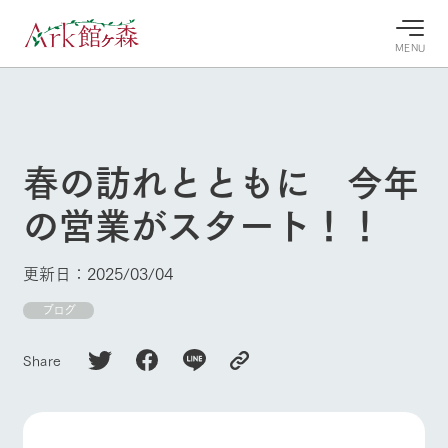
MENU
30°c
/
22°c
30°c
/
22°c
8/8
8/8
2026
2026
(土)
(土)
春の訪れとともに 今年
牧場へ行
よく見られている情報
の営業がスタート！！
く
ホーム
今日の牧
イベン
牧場の楽
場・営業
ト/フェ
しみ方
Ark館ヶ森について
更新日：2025/03/04
案内
ア
牧場スタッフが
本日の営業時間
Ark館ヶ森で開
ブログ
季節ごとの楽し
牧場に行く
や牧場の天気、
催しているイベ
み方やシーン別
ガーデンの開花
ント・フェアの
の楽しみ方をナ
Share
状況などを毎日
情報やスケジュ
ビゲート
更新
ール
私たちの取り組み
生産品を見る