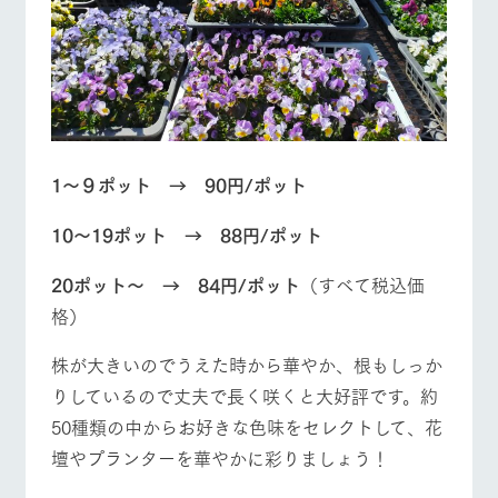
お問い合
牧場内を巡る周
わせ・資
営業時間・料金
交通アクセス
遊バスのご案内
料請求
個人情報取扱いについて
よくあるご質問
団体のお客様へ
ペットをお連れの
お問い合わせ
お客様へ
1～９ポット → 90円/ポット
10～19ポット → 88円/ポット
20ポット～ → 84円/ポット
（すべて税込価
格）
株が大きいのでうえた時から華やか、根もしっか
りしているので丈夫で長く咲くと大好評です。約
50種類の中からお好きな色味をセレクトして、花
壇やプランターを華やかに彩りましょう！