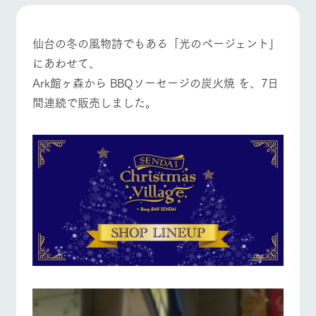
施設・体験情報
ArkFarm Wedding
フラワー
動物とふ
アクティ
仙台の冬の風物詩でもある「光のページェント」
ガーデン
れあう
ビティ／
にあわせて、
体験
牧場トップ
今日の牧場
牧場の楽しみ方
花のある美しい
触れて、感じ
Ark館ヶ森から BBQソーセージの炭火焼 を、7日
ツリーハウスや
自然環境の中、
て、学ぶ。館ヶ
お知らせ
各種体験教室な
間連続で販売しました。
季節の移り変わ
森の雄大な自然
ど、楽しみなが
りを存分に味わ
なかで動物とふ
ブログ
ら学べる様々な
う
れあう
アクティビティ
イベント/フェア
レストラン/BBQ
フラワーガーデン
お問い合わせ・資料請求
営業時
生産品カタログ・資料DL
間・料金
レストラ
ショップ
牧場マッ
ン
／お買い
プ
交通アク
English (Google Translate)
物
セス
牧場の生産品を
牧場マップのダ
動物とふれあう
アクティビティ/体験
ショップ/お買い物
丹精込めて育て
知り尽くした料
ウンロード
よくいた
だく質問
た生産品をはじ
理人が腕を振
ネットショップ
め、牧場産の逸
い、ビュッフェ
団体のお
品を取り揃えた
スタイルで提供
客様へ
店舗
ペットを
牧場マップを見る
周遊バス
お連れの
周遊バス
お客様へ