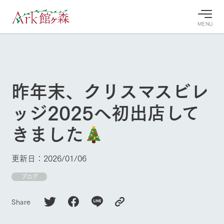
MENU
30°c
/
22°c
30°c
/
22°c
8/11
8/11
2026
2026
(火)
(火)
昨年末、クリスマスビレ
牧場へ行
よく見られている情報
ッジ2025へ初出店して
く
ホーム
今日の牧
イベン
牧場の楽
きました
場・営業
ト/フェ
しみ方
Ark館ヶ森について
案内
ア
牧場スタッフが
本日の営業時間
Ark館ヶ森で開
季節ごとの楽し
更新日：2026/01/06
牧場に行く
や牧場の天気、
催しているイベ
み方やシーン別
ガーデンの開花
ント・フェアの
の楽しみ方をナ
ブログ
状況などを毎日
情報やスケジュ
ビゲート
更新
ール
私たちの取り組み
Share
生産品を見る