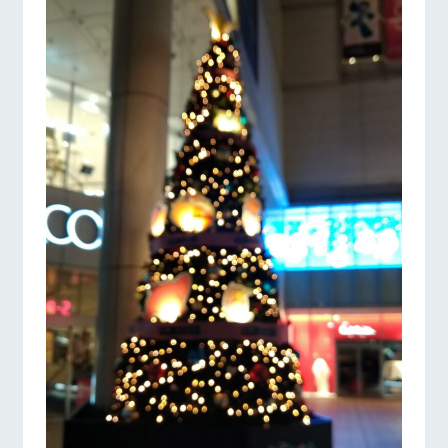
お問い合
牧場内を巡る周
わせ・資
遊バスのご案内
料請求
個人情報取扱いについて
営業時間・料金
交通アクセス
よくあるご質問
団体のお客様へ
ペットをお連れの
お問い合わせ
お客様へ