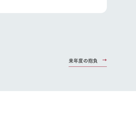
り組み
お知らせ
ブログ
お問い合わせ・資料請求
生産品カタログ・資料DL
English (Google Translate)
来年度の抱負
る
い
ネットショップ
ding