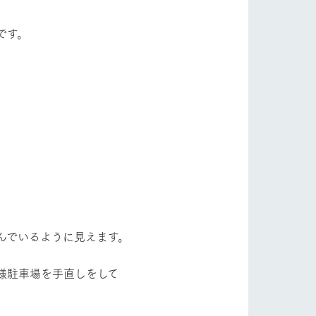
フラワーガーデン
自然
ツリーハウスや各種体験教室など、楽しみな
がら学べる様々なアクティビティ
です。
牧場マップ
ショップ/お買い物
産の
牧場マップのダウンロード
んでいるように見えます。
ットをお連れの
お客様へ
お問い合わせ
様駐車場を手直しをして