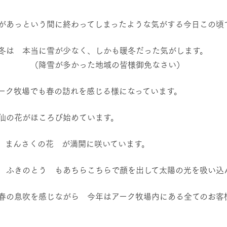
レストラン/BBQ
然環境の中、季節の移り変
触れて、感じて、学ぶ。館ヶ森の雄大な
う
なかで動物とふれあう
があっという間に終わってしまったような気がする今日この頃
ショップ／お買い物
冬は 本当に雪が少なく、しかも暖冬だった気がします。
アクティビティ/体験
雪が多かった地域の皆様御免なさい）
り尽くした料理人が腕を振
丹精込めて育てた生産品をはじめ、牧場
タイルで提供
逸品を取り揃えた店舗
リー映像
ーク牧場でも春の訪れを感じる様になっています。
創業50周年を
周遊バス
でのあゆみをま
仙の花がほころび始めています。
バスのご案内
作いたしまし
トが開きます）
 まんさくの花 が満開に咲いています。
 ふきのとう もあちらこちらで顔を出して太陽の光を吸い込
よくあるご質問
団体のお客様へ
ペ
春の息吹を感じながら 今年はアーク牧場内にある全てのお客
。