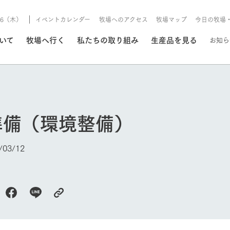
8/6（木）
イベントカレンダー
牧場へのアクセス
牧場マップ
今日の牧場
/8/6（木）
ついて
牧場へ行く
私たちの取り組み
生産品を見る
お知ら
いる情報
準備（環境整備）
・営業案内
イベント/フェア
牧場の天気、ガーデンの開
03/12
Ark館ヶ森で開催しているイベント・フ
更新
情報やスケジュール
rk館ヶ森
わたしたちの想い
つくる
生産品一覧
農業の未来
つなげる
生産品への
トーリーから、
域の豊かな自然
生きることは食べること。「食
おいしさと安心を、
健やかで笑顔溢れる毎日のため
循環型農業
食を人々に
Ark館ヶ森
今日の牧場
報
組みまで、関連
こだわりと、厳
はいのち」の理念に込められた
まっすぐにつくる
に、安全・安心で高品質なもの
持続可能な
未来への輪
族に安心し
げながら1Pで
元、愛情を込め
想いや、農業を未来につなぐた
だけをつくっています。
ている3つ
のだけを作
紹介します。
めの使命をお伝えします。
します。
信念のもと
ーデン
動物とふれあう