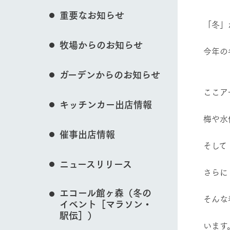
イベント/フェア
花のある美しい自
重要なお知らせ
わりを存分に味わ
「冬」
営業時間・料金
牧場からのお知らせ
交通アクセス
レストラン
今年の
動物とふれあう
よくいただく質問
（降
牧場の生産品を知
ガーデンからのお知らせ
い、ビュッフェス
団体のお客様へ
50周年ヒスト
ここア
周遊バス
ペットをお連れのお客様へ
キッチンカー出店情報
アークグループの
牧場マップを見る
記念し、これま
梅や水
お問い合わせ・資料請求
牧場内を巡る周遊
とめた映像を制
催事出店情報
た。（動画サイ
そして
ニュースリリース
さらに
営業時間・料金
交通アクセス
エコール館ヶ森（冬の
そんな
イベント［マラソン・
駅伝］）
います