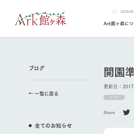
2026/
2026
Ark館ヶ森に
8/6
30°c
/
22°c
2026
(木)
Ark館ヶ森について
私たちの取り組み
生産品を見る
牧場へ行く
よく見られて
開園
ブログ
今日の牧場
本日の営業時間や
更新日：2017/
花状況などを毎日
一覧に戻る
1Pでわかる A
育てる
館ヶ森高原豚
ブログ
私たちの創業ス
環境を整え、
岩手県館ヶ森地
牧場トップ
施設・体験情
Share
事業領域・取り
豊かな命を育む
の中、徹底した
トピックを取り上
しい衛生管理の
わかりやすくご
て育てています。
全てのお知らせ
フラワーガ