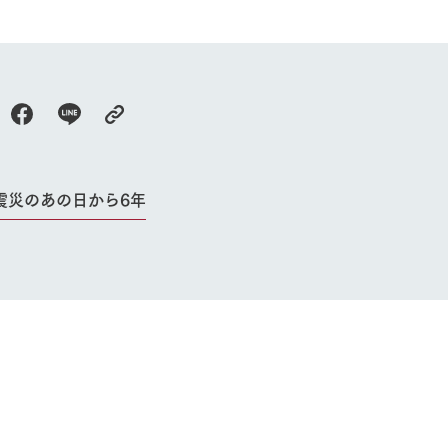
牧場に行く
私たちの取
今日の牧場
育てる
森について
館ヶ森エリアについて
つくる
イベント
つなげる
の想い
牧場の楽しみ方
循環する
震災のあの日から6年
Ark館ヶ森
フラワーガーデン
に向けて
動物とふれあう
生産品を見
アクティビティ・体験
レストラン
トリー映像
生産品一覧
ショップ／お買い物
館ヶ森高原豚
牧場マップ
生産品への想
周遊バスのご案内
Arkfarm Wed
営業時間・料金
アクセス