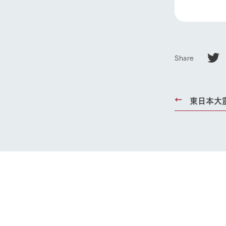
ホーム
Share
Ark館ヶ
わたしたち
東日本大
1Pでわかる
農業の未来
企業情報
事業一覧
50周年ヒス