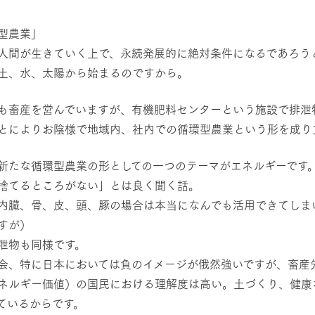
然環境の中、季節の移り変
触れて、感じて、学ぶ。館ヶ森の雄大な
レストラン/BBQ
う
なかで動物とふれあう
型農業」
人間が生きていく上で、永続発展的に絶対条件になるであろう
ショップ／お買い物
は土、水、太陽から始まるのですから。
り尽くした料理人が腕を振
丹精込めて育てた生産品をはじめ、牧場
アクティビティ/体験
タイルで提供
逸品を取り揃えた店舗
でも畜産を営んでいますが、有機肥料センターという施設で排
リー映像
ことによりお陰様で地域内、社内での循環型農業という形を成り
創業50周年を
でのあゆみをま
バスのご案内
、新たな循環型農業の形としての一つのテーマがエネルギーです
周遊バス
作いたしまし
捨てるところがない」とは良く聞く話。
トが開きます）
、内臓、骨、皮、頭、豚の場合は本当になんでも活用できてしま
すが）
排泄物も同様です。
よくあるご質問
団体のお客様へ
ペ
社会、特に日本においては負のイメージが俄然強いですが、畜
ネルギー価値）の国民における理解度は高い。土づくり、健康
ているからです。