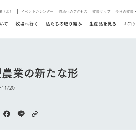
8/5（水）
イベントカレンダー
牧場へのアクセス
牧場マップ
今日の牧場
/8/5（水）
ついて
牧場へ行く
私たちの取り組み
生産品を見る
お知ら
いる情報
型農業の新たな形
・営業案内
イベント/フェア
牧場の天気、ガーデンの開
11/20
Ark館ヶ森で開催しているイベント・フ
更新
情報やスケジュール
rk館ヶ森
わたしたちの想い
つくる
生産品一覧
農業の未来
つなげる
生産品への
トーリーから、
域の豊かな自然
生きることは食べること。「食
おいしさと安心を、
健やかで笑顔溢れる毎日のため
循環型農業
食を人々に
Ark館ヶ森
報
今日の牧場
組みまで、関連
こだわりと、厳
はいのち」の理念に込められた
まっすぐにつくる
に、安全・安心で高品質なもの
持続可能な
未来への輪
族に安心し
げながら1Pで
元、愛情を込め
想いや、農業を未来につなぐた
だけをつくっています。
ている3つ
のだけを作
紹介します。
めの使命をお伝えします。
します。
信念のもと
ーデン
動物とふれあう