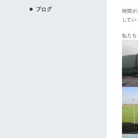
ブログ
​時間
してい
​私た