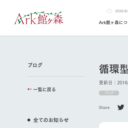
2026/
2026
Ark館ヶ森に
8/5
30°c
/
22°c
2026
(水)
Ark館ヶ森について
私たちの取り組み
生産品を見る
牧場へ行く
よく見られて
循環
ブログ
今日の牧場
本日の営業時間や
更新日：2016/
花状況などを毎日
一覧に戻る
1Pでわかる A
育てる
館ヶ森高原豚
ブログ
私たちの創業ス
環境を整え、
岩手県館ヶ森地
施設・体験情
牧場トップ
Share
事業領域・取り
豊かな命を育む
の中、徹底した
トピックを取り上
しい衛生管理の
わかりやすくご
て育てています。
全てのお知らせ
フラワーガ