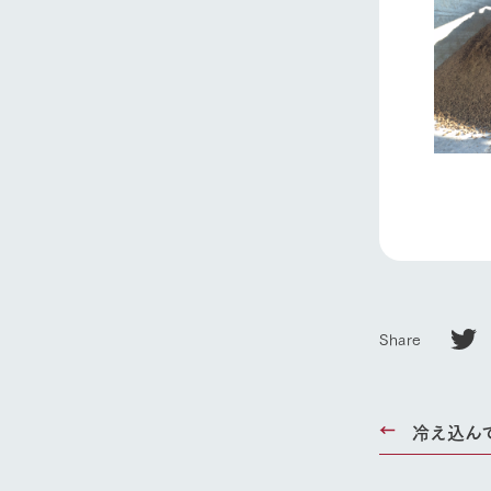
ホーム
Ark館ヶ
わたしたち
1Pでわかる
Share
農業の未来
企業情報
事業一覧
冷え込ん
50周年ヒス