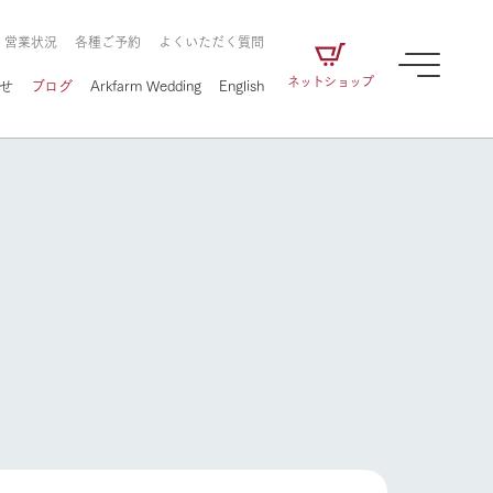
・営業状況
各種ご予約
よくいただく質問
ネットショップ
せ
ブログ
Arkfarm Wedding
English
牧場の楽しみ方
ェアの
牧場スタッフが季節ごとの楽しみ方やシーン
別の楽しみ方をナビゲート
に向けて
想い
企業情報
循環する
をはじめ、私たちが
届け、
の食品はすべて、「家
1972年から時代の変革とともに
この地で挑んできた
牧場の楽しみ方
農業のために推進し
を描く
て食べさせられるも
歩んできたArk館ヶ森のヒストリ
循環型農業のかたち
の取り組みをご紹介
る」という一貫した
ーや会社概要など、株式会社ア
で作られています。
ークにまつわる情報をご紹介し
アクティビティ／体験
ます。