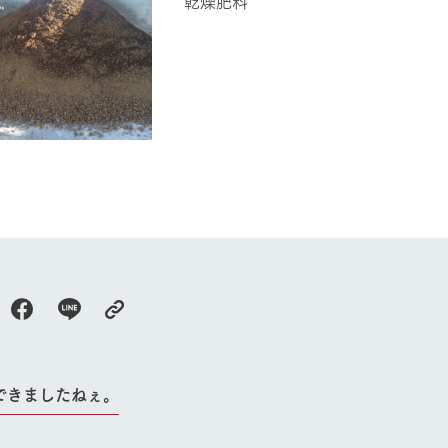
乾燥肥料
牧場に行く
私たちの取
​ 橋本
今日の牧場
育てる
森について
館ヶ森エリアについて
つくる
イベント
つなげる
の想い
牧場の楽しみ方
循環する
Ark館ヶ森
フラワーガーデン
に向けて
動物とふれあう
生産品を見
アクティビティ・体験
できましたねぇ。
レストラン
トリー映像
生産品一覧
ショップ／お買い物
館ヶ森高原豚
牧場マップ