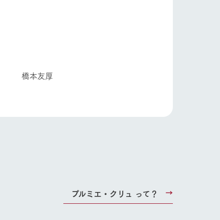
り組み
お知らせ
友厚
ブログ
お問い合わせ・資料請求
生産品カタログ・資料DL
English (Google Translate)
る
プルミエ・クリュ って？