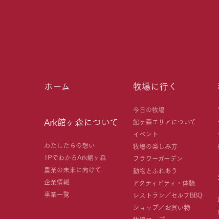
ホーム
牧場に行く
今日の牧場
Ark館ヶ森について
館ヶ森エリアについて
イベント
わたしたちの想い
牧場の楽しみ方
1PでわかるArk館ヶ森
フラワーガーデン
農業の未来に向けて
動物とふれあう
企業情報
アクティビティ・体験
事業一覧
レストラン／セルフBBQ
ショップ／お買い物
牧場マップ