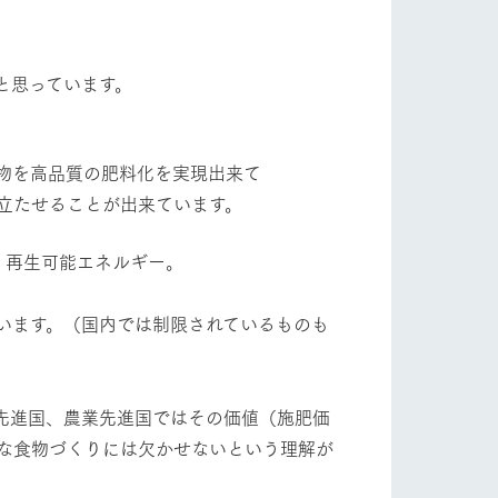
自然
ツリーハウスや各種体験教室など、楽しみな
フラワーガーデン
がら学べる様々なアクティビティ
と思っています。
牧場マップ
産の
牧場マップのダウンロード
ショップ/お買い物
泄物を高品質の肥料化を実現出来て
立たせることが出来ています。
。再生可能エネルギー。
います。（国内では制限されているものも
ットをお連れの
お客様へ
お問い合わせ
産先進国、農業先進国ではその価値（施肥価
な食物づくりには欠かせないという理解が