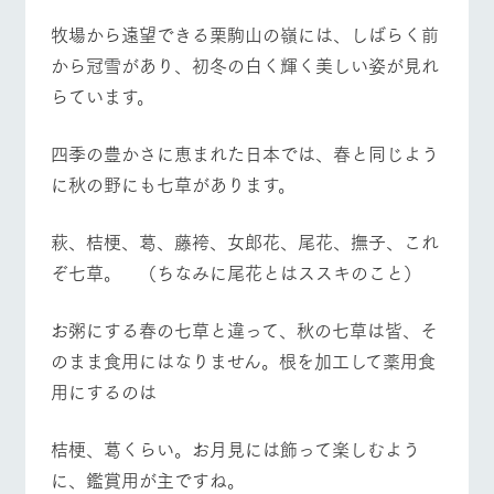
施設・体験情報
牧場から遠望できる栗駒山の嶺には、しばらく前
牧場トップ
今日の牧場
牧場の楽しみ方
ArkFarm Wedding
フラワー
動物とふ
アクティ
から冠雪があり、初冬の白く輝く美しい姿が見れ
ガーデン
れあう
ビティ／
らています。
体験
花のある美しい
触れて、感じ
ツリーハウスや
自然環境の中、
て、学ぶ。館ヶ
お知らせ
四季の豊かさに恵まれた日本では、春と同じよう
イベント/フェア
レストラン/BBQ
フラワーガーデン
各種体験教室な
季節の移り変わ
森の雄大な自然
ど、楽しみなが
りを存分に味わ
なかで動物とふ
に秋の野にも七草があります。
ブログ
ら学べる様々な
う
れあう
アクティビティ
お問い合わせ・資料請求
萩、桔梗、葛、藤袴、女郎花、尾花、撫子、これ
営業時
生産品カタログ・資料DL
間・料金
レストラ
ショップ
牧場マッ
動物とふれあう
アクティビティ/体験
ショップ/お買い物
ぞ七草。 （ちなみに尾花とはススキのこと）
ン
／お買い
プ
交通アク
English (Google Translate)
物
セス
牧場の生産品を
牧場マップのダ
お粥にする春の七草と違って、秋の七草は皆、そ
丹精込めて育て
知り尽くした料
ウンロード
よくいた
のまま食用にはなりません。根を加工して薬用食
だく質問
た生産品をはじ
理人が腕を振
ネットショップ
め、牧場産の逸
牧場マップを見る
周遊バス
い、ビュッフェ
用にするのは
団体のお
品を取り揃えた
スタイルで提供
客様へ
店舗
ペットを
桔梗、葛くらい。お月見には飾って楽しむよう
お連れの
周遊バス
お客様へ
に、鑑賞用が主ですね。