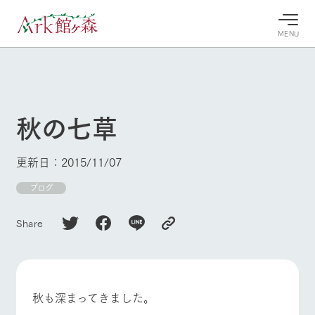
MENU
30°c
/
22°c
30°c
/
22°c
8/9
8/9
2026
2026
(日)
(日)
秋の七草
牧場へ行
よく見られている情報
く
ホーム
更新日：2015/11/07
今日の牧
イベン
牧場の楽
場・営業
ト/フェ
しみ方
Ark館ヶ森について
ブログ
案内
ア
牧場スタッフが
本日の営業時間
Ark館ヶ森で開
季節ごとの楽し
Share
牧場に行く
や牧場の天気、
催しているイベ
み方やシーン別
ガーデンの開花
ント・フェアの
の楽しみ方をナ
状況などを毎日
情報やスケジュ
ビゲート
更新
ール
私たちの取り組み
秋も深まってきました。
生産品を見る