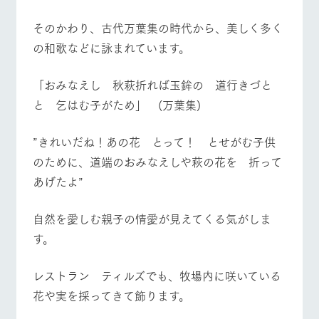
お問い合
牧場内を巡る周
わせ・資
営業時間・料金
交通アクセス
そのかわり、古代万葉集の時代から、美しく多く
遊バスのご案内
料請求
の和歌などに詠まれています。
個人情報取扱いについて
よくあるご質問
団体のお客様へ
ペットをお連れの
「おみなえし 秋萩折れば玉鉾の 道行きづと
お問い合わせ
お客様へ
と 乞はむ子がため」 (万葉集)
”きれいだね！あの花 とって！ とせがむ子供
のために、道端のおみなえしや萩の花を 折って
あげたよ”
自然を愛しむ親子の情愛が見えてくる気がしま
す。
レストラン ティルズでも、牧場内に咲いている
花や実を採ってきて飾ります。