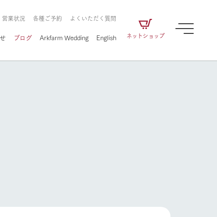
・営業状況
各種ご予約
よくいただく質問
ネットショップ
せ
ブログ
Arkfarm Wedding
English
牧場の楽しみ方
ェアの
牧場スタッフが季節ごとの楽しみ方やシーン
別の楽しみ方をナビゲート
に向けて
想い
企業情報
循環する
牧場の楽しみ方
をはじめ、私たちが
届け、
の食品はすべて、「家
1972年から時代の変革とともに
この地で挑んできた
農業のために推進し
を描く
て食べさせられるも
歩んできたArk館ヶ森のヒストリ
循環型農業のかたち
の取り組みをご紹介
る」という一貫した
ーや会社概要など、株式会社ア
で作られています。
ークにまつわる情報をご紹介し
アクティビティ／体験
ます。
フラワーガーデン