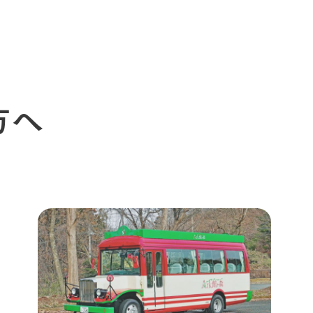
イベント
つなげる
の想い
牧場の楽しみ方
循環する
Ark館ヶ森
フラワーガーデン
に向けて
動物とふれあう
生産品を見
アクティビティ・体験
方へ
レストラン
トリー映像
生産品一覧
ショップ／お買い物
館ヶ森高原豚
牧場マップ
生産品への想
周遊バスのご案内
Arkfarm Wed
営業時間・料金
アクセス
Arkfarm 
ペットをお連れのお客様へ
よくいただく質問