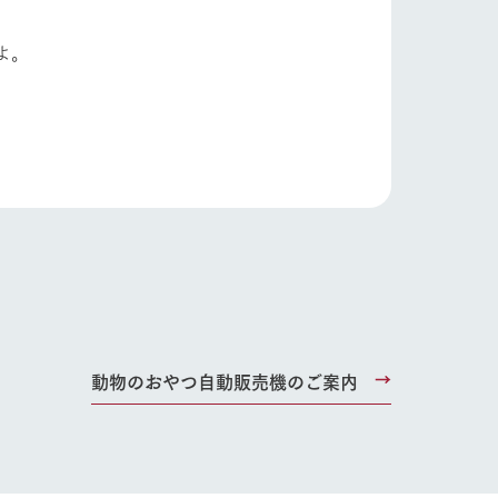
よ。
動物のおやつ自動販売機のご案内
り組み
お知らせ
ブログ
お問い合わせ・資料請求
生産品カタログ・資料DL