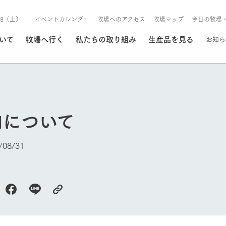
8/8（土）
イベントカレンダー
牧場へのアクセス
牧場マップ
今日の牧場
/8/8（土）
ついて
牧場へ行く
私たちの取り組み
生産品を見る
お知ら
いる情報
肉について
・営業案内
イベント/フェア
牧場の天気、ガーデンの開
08/31
Ark館ヶ森で開催しているイベント・フ
更新
情報やスケジュール
rk館ヶ森
わたしたちの想い
つくる
生産品一覧
農業の未来
つなげる
生産品への
今日の牧場
トーリーから、
域の豊かな自然
生きることは食べること。「食
おいしさと安心を、
健やかで笑顔溢れる毎日のため
循環型農業
食を人々に
Ark館ヶ森
報
組みまで、関連
こだわりと、厳
はいのち」の理念に込められた
まっすぐにつくる
に、安全・安心で高品質なもの
持続可能な
未来への輪
族に安心し
げながら1Pで
元、愛情を込め
想いや、農業を未来につなぐた
だけをつくっています。
ている3つ
のだけを作
紹介します。
めの使命をお伝えします。
します。
信念のもと
ーデン
動物とふれあう
レストラン/BBQ