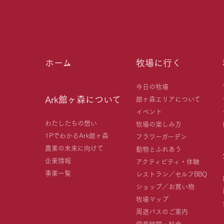
ホーム
牧場に行く
今日の牧場
Ark館ヶ森について
館ヶ森エリアについて
イベント
わたしたちの想い
牧場の楽しみ方
1PでわかるArk館ヶ森
フラワーガーデン
農業の未来に向けて
動物とふれあう
企業情報
アクティビティ・体験
事業一覧
レストラン／セルフBBQ
ショップ／お買い物
牧場マップ
周遊バスのご案内
営業時間・料金