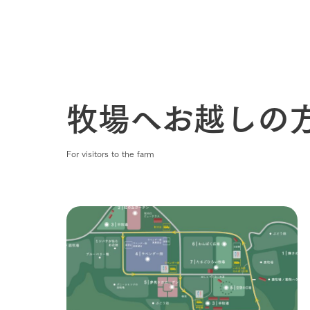
わたしたち
1Pでわかる
農業の未来
企業情報
事業一覧
牧場へお越しの
50周年ヒス
For visitors to the farm