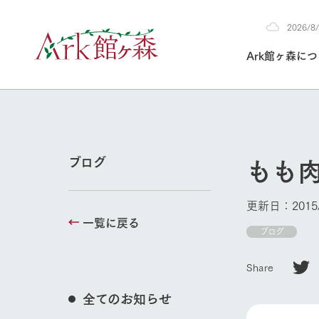
2026/
2026
Ark館ヶ森に
8/8
30°c
/
22°c
2026
(土)
Ark館ヶ森について
私たちの取り組み
生産品を見る
牧場へ行く
よく見られて
もも
ブログ
今日の牧場
本日の営業時間や
更新日：2015/
花状況などを毎日
一覧に戻る
1Pでわかる A
育てる
館ヶ森高原豚
ブログ
牧場トップ
私たちの創業ス
環境を整え、
岩手県館ヶ森地
施設・体験情
Share
事業領域・取り
豊かな命を育む
の中、徹底した
トピックを取り上
しい衛生管理の
わかりやすくご
て育てています。
全てのお知らせ
フラワーガ
イベント/フェア