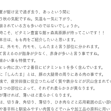
然環境の中、季節の移り変
触れて、感じて、学ぶ。館ヶ森の雄大な
う
なかで動物とふれあう
夏が駆け足で過ぎ去り、あっという間に
う秋の気配ですね。気温も一気に下がり、
ショップ／お買い物
崩されている方も多いのではないでしょうか。
アクティビティ/体験
り尽くした料理人が腕を振
丹精込めて育てた生産品をはじめ、牧場
時こそ、ビタミン豊富な館ヶ森高原豚が持ってこいです！！
タイルで提供
逸品を取り揃えた店舗
本日は、もも肉をご紹介したいと思います。
リー映像
は、外モモ、内モモ、しんたまと言う部位に分かれます。
周遊バス
創業50周年を
て言えるのが脂身が少なく、赤身が多いと言う事ですね。
でのあゆみをま
バスのご案内
細かい事も特徴です。
作いたしまし
トが開きます）
ヒレ肉に次いで２番目にビタミンｂ１を多く含んでいます。
に「しんたま」とは、豚の大腿骨の周りにある肉の事です。
塊で、疲労回復に役立つたんぱく質や鉄分などが沢山含まれて
よくあるご質問
団体のお客様へ
ペ
３つの部位によって、それぞれ柔らかさが異なります。
が薄ければ、薄いほど柔らかくなります。
は、切り身、角切り、薄切り、ひき肉などと応用範囲の広い部
や香辛料と馴染みやすい肉質などでハムや加工品の原料に用い