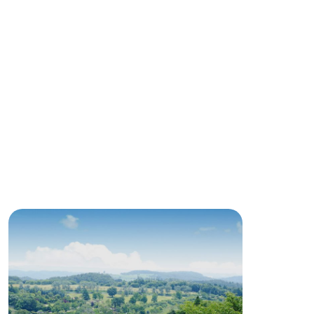
English (Google Translate)
る
い
ネットショップ
ding
Wedding