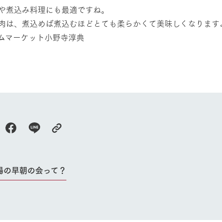
や煮込み料理にも最適ですね。
肉は、煮込めば煮込むほどとても柔らかくて美味しくなります
ムマーケット小野寺淳典
場の早朝の会って？
牧場に行く
私たちの取
今日の牧場
育てる
森について
館ヶ森エリアについて
つくる