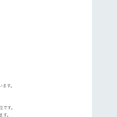
自然
ツリーハウスや各種体験教室など、楽しみな
がら学べる様々なアクティビティ
牧場マップ
ショップ/お買い物
産の
牧場マップのダウンロード
います。
ットをお連れの
お客様へ
お問い合わせ
位です。
ます。