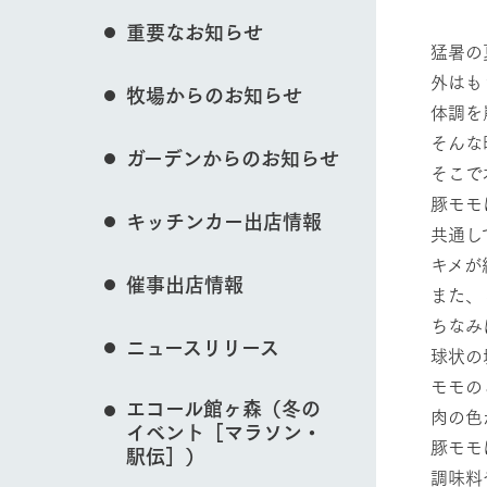
花のある美しい自
重要なお知らせ
わりを存分に味わ
猛暑の
営業時間・料金
外はも
牧場からのお知らせ
交通アクセス
レストラン
体調を
動物とふれあう
よくいただく質問
牧場の生産品を知
そんな
ガーデンからのお知らせ
い、ビュッフェス
そこで
団体のお客様へ
50周年ヒスト
豚モモ
周遊バス
ペットをお連れのお客様へ
キッチンカー出店情報
牧場マップを見る
アークグループの
共通し
記念し、これま
お問い合わせ・資料請求
牧場内を巡る周遊
キメが
とめた映像を制
催事出店情報
た。（動画サイ
また、
ちなみ
ニュースリリース
球状の
営業時間・料金
交通アクセス
モモの
エコール館ヶ森（冬の
肉の色
イベント［マラソン・
豚モモ
駅伝］）
調味料