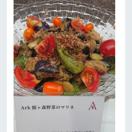
施設・体験情報
ArkFarm Wedding
牧場トップ
今日の牧場
牧場の楽しみ方
フラワー
動物とふ
アクティ
ガーデン
れあう
ビティ／
体験
花のある美しい
触れて、感じ
ツリーハウスや
自然環境の中、
て、学ぶ。館ヶ
お知らせ
各種体験教室な
季節の移り変わ
森の雄大な自然
イベント/フェア
レストラン/BBQ
フラワーガーデン
ど、楽しみなが
りを存分に味わ
なかで動物とふ
ブログ
ら学べる様々な
う
れあう
アクティビティ
お問い合わせ・資料請求
営業時
生産品カタログ・資料DL
間・料金
レストラ
ショップ
牧場マッ
ン
／お買い
プ
動物とふれあう
アクティビティ/体験
ショップ/お買い物
交通アク
English (Google Translate)
物
セス
牧場の生産品を
牧場マップのダ
丹精込めて育て
知り尽くした料
ウンロード
よくいた
だく質問
た生産品をはじ
理人が腕を振
ネットショップ
め、牧場産の逸
い、ビュッフェ
団体のお
品を取り揃えた
スタイルで提供
牧場マップを見る
周遊バス
客様へ
店舗
ペットを
お連れの
周遊バス
お客様へ