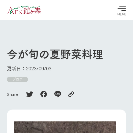
MENU
30°c
/
22°c
30°c
/
22°c
8/9
8/9
2026
2026
(日)
(日)
今が旬の夏野菜料理
牧場へ行
よく見られている情報
く
ホーム
更新日：2023/09/03
今日の牧
イベン
牧場の楽
場・営業
ト/フェ
しみ方
Ark館ヶ森について
ブログ
案内
ア
牧場スタッフが
本日の営業時間
Ark館ヶ森で開
季節ごとの楽し
Share
牧場に行く
や牧場の天気、
催しているイベ
み方やシーン別
ガーデンの開花
ント・フェアの
の楽しみ方をナ
状況などを毎日
情報やスケジュ
ビゲート
更新
ール
私たちの取り組み
生産品を見る