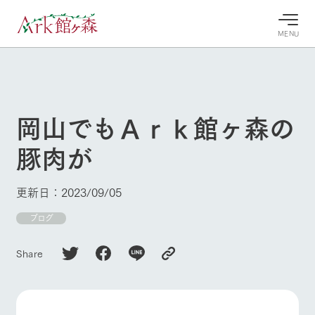
MENU
30°c
/
22°c
30°c
/
22°c
8/10
8/10
2026
2026
(月)
(月)
岡山でもＡｒｋ館ヶ森の
牧場へ行
よく見られている情報
豚肉が
く
ホーム
今日の牧
イベン
牧場の楽
場・営業
ト/フェ
しみ方
Ark館ヶ森について
更新日：2023/09/05
案内
ア
牧場スタッフが
本日の営業時間
Ark館ヶ森で開
ブログ
季節ごとの楽し
牧場に行く
や牧場の天気、
催しているイベ
み方やシーン別
ガーデンの開花
ント・フェアの
の楽しみ方をナ
Share
状況などを毎日
情報やスケジュ
ビゲート
更新
ール
私たちの取り組み
生産品を見る