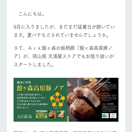
施設・体験情報
牧場トップ
今日の牧場
牧場の楽しみ方
こんにちは。
ArkFarm Wedding
フラワー
動物とふ
アクティ
ガーデン
れあう
ビティ／
9月に入りましたが、まだまだ猛暑日が続いてい
体験
花のある美しい
触れて、感じ
ます。夏バテなどされていませんでしょうか。
ツリーハウスや
自然環境の中、
て、学ぶ。館ヶ
お知らせ
各種体験教室な
季節の移り変わ
森の雄大な自然
イベント/フェア
レストラン/BBQ
フラワーガーデン
さて、Ａｒｋ館ヶ森の銘柄豚「館ヶ森高原豚ノ
ど、楽しみなが
りを存分に味わ
なかで動物とふ
ブログ
ら学べる様々な
う
れあう
ア」が、岡山県 天満屋ストアでもお取り扱いが
アクティビティ
お問い合わせ・資料請求
スタートしました。
営業時
生産品カタログ・資料DL
間・料金
レストラ
ショップ
牧場マッ
動物とふれあう
アクティビティ/体験
ショップ/お買い物
ン
／お買い
プ
交通アク
English (Google Translate)
物
セス
牧場の生産品を
牧場マップのダ
丹精込めて育て
知り尽くした料
ウンロード
よくいた
だく質問
た生産品をはじ
理人が腕を振
ネットショップ
め、牧場産の逸
い、ビュッフェ
牧場マップを見る
周遊バス
団体のお
品を取り揃えた
スタイルで提供
客様へ
店舗
ペットを
お連れの
周遊バス
お客様へ