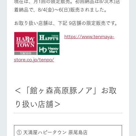
現在は、月1回の限定販売。初回納品は8/3(木)店
お問い合
牧場内を巡る周
わせ・資
着納品で、8/4(金)～6(日)販売されました。
営業時間・料金
交通アクセス
遊バスのご案内
料請求
個人情報取扱いについて
お取り扱い店舗は、下記 9店舗の限定販売です。
よくあるご質問
団体のお客様へ
https://www.tenmaya-
ペットをお連れの
お問い合わせ
お客様へ
store.co.jp/tenpo/
＜「館ヶ森高原豚ノア」お取
り扱い店舗＞
① 天満屋ハピータウン 原尾島店