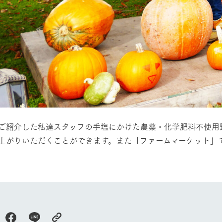
館ヶ森高原豚
牧場マップ
生産品への想
周遊バスのご案内
Arkfarm Wed
営業時間・料金
アクセス
Arkfarm 
ペットをお連れのお客様へ
よくいただく質問
ご紹介した私達スタッフの手塩にかけた農薬・化学肥料不使用
上がりいただくことができます。また「ファームマーケット」