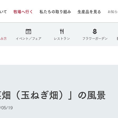
ついて
牧場へ行く
私たちの取り組み
生産品を見る
お知ら
/8/4（火）
しみ方
イベント／フェア
レストラン
フラワーガーデン
いる情報
・営業案内
イベント/フェア
牧場の天気、ガーデンの開
Ark館ヶ森で開催しているイベント・フ
更新
情報やスケジュール
rk館ヶ森
わたしたちの想い
つくる
生産品一覧
農業の未来
つなげる
生産品への
トーリーから、
域の豊かな自然
生きることは食べること。「食
おいしさと安心を、
健やかで笑顔溢れる毎日のため
循環型農業
食を人々に
Ark館ヶ森
報
組みまで、関連
こだわりと、厳
はいのち」の理念に込められた
まっすぐにつくる
に、安全・安心で高品質なもの
持続可能な
未来への輪
族に安心し
菜畑（玉ねぎ畑）」の風景
げながら1Pで
元、愛情を込め
想いや、農業を未来につなぐた
だけをつくっています。
ている3つ
のだけを作
紹介します。
めの使命をお伝えします。
します。
信念のもと
ーデン
動物とふれあう
05/19
今日の牧場
然環境の中、季節の移り変
触れて、感じて、学ぶ。館ヶ森の雄大な
う
なかで動物とふれあう