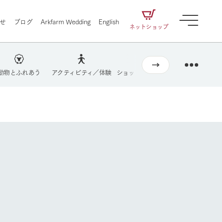
せ
ブログ
Arkfarm Wedding
English
ネットショップ
動物とふれあう
アクティビティ／体験
ショップ／お買い物
牧場マップを
営業時間・料金
交通アクセス
牧場の楽しみ方
よくあるご質問
ェアの
牧場スタッフが季節ごとの楽しみ方やシーン
団体のお客様へ
別の楽しみ方をナビゲート
に向けて
想い
企業情報
循環する
ペットをお連れのお客様へ
お問い合わせ
をはじめ、私たちが
届け、
の食品はすべて、「家
1972年から時代の変革とともに
この地で挑んできた
農業のために推進し
を描く
て食べさせられるも
歩んできたArk館ヶ森のヒストリ
循環型農業のかたち
の取り組みをご紹介
る」という一貫した
ーや会社概要など、株式会社ア
で作られています。
ークにまつわる情報をご紹介し
アクティビティ／体験
ます。
牧場の楽しみ方
自然
ツリーハウスや各種体験教室など、楽しみな
がら学べる様々なアクティビティ