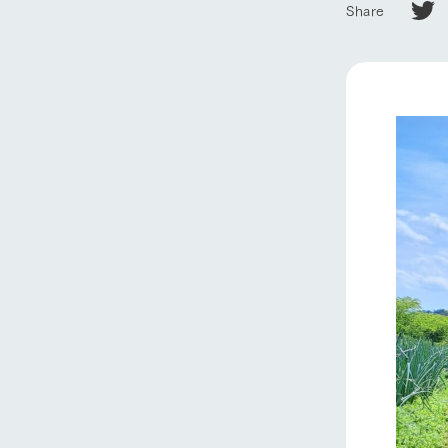
Share
営業時間・料金
交通アクセス
レストラン
イベント/フェア
よくいただく質問
牧場の生産品を知
い、ビュッフェス
団体のお客様へ
50周年ヒスト
周遊バス
ペットをお連れのお客様へ
アークグループの
動物とふれあう
記念し、これま
お問い合わせ・資料請求
牧場内を巡る周遊
とめた映像を制
た。（動画サイ
牧場マップを見る
営業時間・料金
交通アクセス