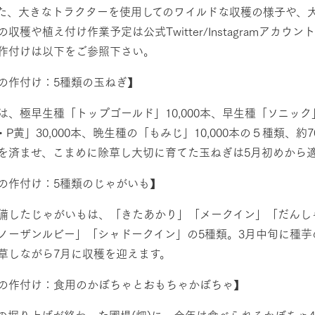
た、大きなトラクターを使用してのワイルドな収穫の様子や、大
の収穫や植え付け作業予定は公式Twitter/Instagramア
作付けは以下をご参照下さい。
の作付け：5種類の玉ねぎ】
は、極早生種「トップゴールド」10,000本、早生種「ソニック」
・P黄」30,000本、晩生種の「もみじ」10,000本の５種類、約
を済ませ、こまめに除草し大切に育てた玉ねぎは5月初めから
の作付け：5種類のじゃがいも】
備したじゃがいもは、「きたあかり」「メークイン」「だんし
ノーザンルビー」「シャドークイン」の5種類。3月中旬に種
草しながら7月に収穫を迎えます。
の作付け：食用のかぼちゃとおもちゃかぼちゃ】
の掘り上げが終わった圃場(畑)に、今年は食べられるかぼちゃ