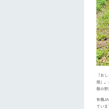
「おし
畑」。
類の野
有機J
ていま