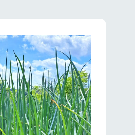
牧場マップ
フラワーガーデン
産の
牧場マップのダウンロード
ショップ/お買い物
ットをお連れの
お客様へ
お問い合わせ