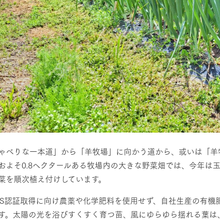
ゃべりな一本道」から「羊牧場」に向かう道から、或いは「羊
およそ0.8ヘクタールある牧場内の大きな野菜畑では、今年は
菜を順次植え付けしています。
AS認証取得に向け農薬や化学肥料を使用せず、自社生産の有機
す。太陽の光を浴びすくすく育つ苗、風にゆらゆら揺れる葉は