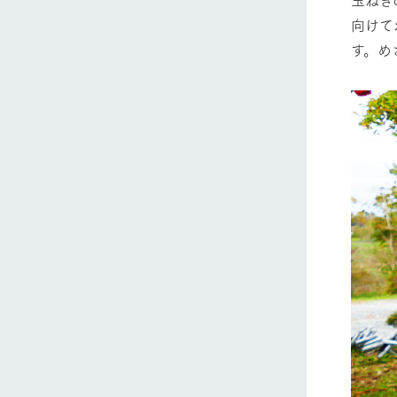
向けて
す。めざ
ホーム
Ark館ヶ
わたしたち
1Pでわかる
農業の未来
企業情報
事業一覧
50周年ヒス