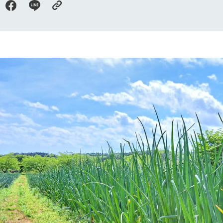
ショップ／お買い物
レストラン/BBQ
り尽くした料理人が腕を振
丹精込めて育てた生産品をはじめ、牧場
タイルで提供
逸品を取り揃えた店舗
リー映像
創業50周年を
アクティビティ/体験
でのあゆみをま
バスのご案内
作いたしまし
トが開きます）
周遊バス
よくあるご質問
団体のお客様へ
ペ