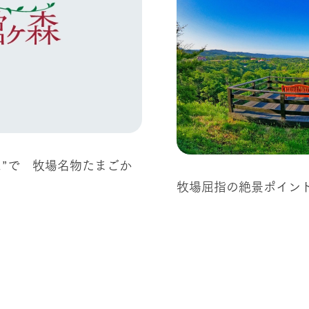
ス”で 牧場名物たまごか
牧場屈指の絶景ポイン