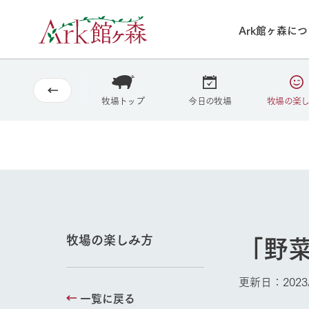
Ark館ヶ森に
2026
8/4
30°c
/
22°c
2026
(火)
Ark館ヶ森について
私たちの取り組み
生産品を見る
牧場へ行く
牧場トップ
今日の牧場
牧場の楽
よく見られて
今日の牧場
本日の営業時間や
花状況などを毎日
1Pでわかる A
育てる
館ヶ森高原豚
私たちの創業ス
環境を整え、
岩手県館ヶ森地
施設・体験情
事業領域・取り
豊かな命を育む
の中、徹底した
「野
牧場の楽しみ方
トピックを取り上
しい衛生管理の
わかりやすくご
て育てています。
フラワーガ
更新日：2023/
牧場トップ
花のある美しい自
一覧に戻る
わりを存分に味わ