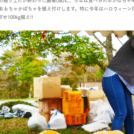
おもちゃかぼちゃを植え付けします。特に今年はハロウィーン
せ100kg越え!!
牧場に行く
私たちの取
今日の牧場
育てる
森について
館ヶ森エリアについて
つくる
イベント
つなげる
の想い
牧場の楽しみ方
循環する
Ark館ヶ森
フラワーガーデン
に向けて
動物とふれあう
生産品を見
アクティビティ・体験
レストラン
トリー映像
生産品一覧
ショップ／お買い物