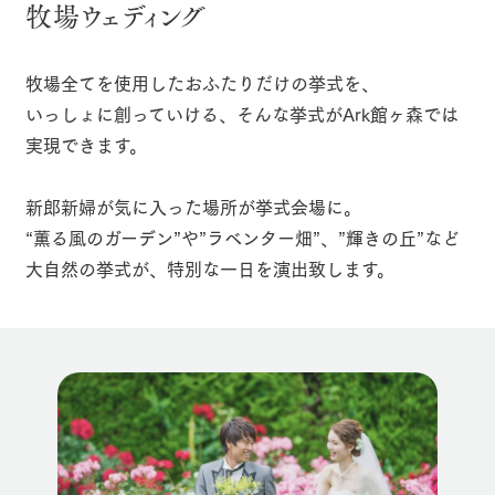
施設・体験情報
牧場ウェディング
牧場トップ
今日の牧場
牧場の楽しみ方
ArkFarm Wedding
フラワー
動物とふ
アクティ
ガーデン
れあう
ビティ／
牧場全てを使用したおふたりだけの挙式を、
体験
いっしょに創っていける、そんな挙式がArk館ヶ森では
花のある美しい
触れて、感じ
ツリーハウスや
自然環境の中、
て、学ぶ。館ヶ
実現できます。
お知らせ
各種体験教室な
イベント/フェア
レストラン/BBQ
フラワーガーデン
季節の移り変わ
森の雄大な自然
ど、楽しみなが
りを存分に味わ
なかで動物とふ
ブログ
ら学べる様々な
う
れあう
新郎新婦が気に入った場所が挙式会場に。
アクティビティ
お問い合わせ・資料請求
“薫る風のガーデン”や”ラベンター畑”、”輝きの丘”など
営業時
生産品カタログ・資料DL
間・料金
大自然の挙式が、
レストラ
特別な一日を演出致します。
ショップ
牧場マッ
動物とふれあう
アクティビティ/体験
ショップ/お買い物
ン
／お買い
プ
交通アク
English (Google Translate)
物
セス
牧場の生産品を
牧場マップのダ
丹精込めて育て
知り尽くした料
ウンロード
よくいた
だく質問
た生産品をはじ
理人が腕を振
ネットショップ
め、牧場産の逸
い、ビュッフェ
牧場マップを見る
周遊バス
団体のお
品を取り揃えた
スタイルで提供
客様へ
店舗
ペットを
お連れの
周遊バス
お客様へ