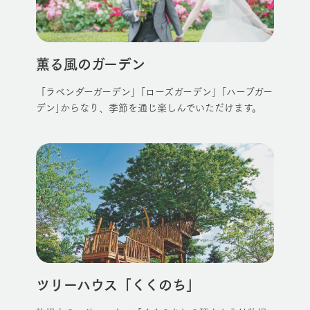
お問い合
牧場内を巡る周
わせ・資
営業時間・料金
交通アクセス
遊バスのご案内
料請求
個人情報取扱いについて
よくあるご質問
団体のお客様へ
薫る風のガーデン
ペットをお連れの
お問い合わせ
「ラベンダーガーデン｣「ローズガーデン｣「ハーブガー
お客様へ
デン｣からなり、季節を通じ楽しんでいただけます。
ツリーハウス「くくのち」