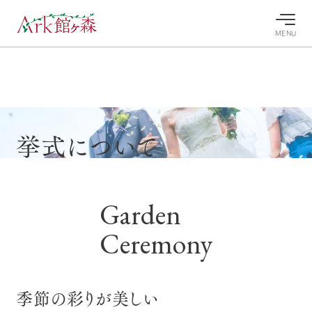
MENU
30°c
/
22°c
30°c
/
22°c
8/10
8/10
2026
2026
(月)
(月)
牧場へ行
よく見られている情報
挙式について
く
ホーム
今日の牧
イベン
牧場の楽
場・営業
ト/フェ
しみ方
Ark館ヶ森について
案内
ア
Garden
牧場スタッフが
本日の営業時間
Ark館ヶ森で開
季節ごとの楽し
牧場に行く
や牧場の天気、
催しているイベ
み方やシーン別
Ceremony
ガーデンの開花
ント・フェアの
の楽しみ方をナ
状況などを毎日
情報やスケジュ
ビゲート
更新
ール
私たちの取り組み
季節の彩りが美しい
生産品を見る