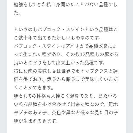
お問い合
勉強をしてきた私自身聞いたことがない品種でし
営業時間・料金
交通アクセス
牧場内を巡る周
わせ・資
遊バスのご案内
た。
料請求
よくあるご質問
団体のお客様へ
個人情報取扱いについて
というのもバブコック・スワインという品種はこ
ペットをお連れの
お問い合わせ
お客様へ
こ数十年で出てきた新しいものなのです。
​バブコック・スワインはアメリカで品種改良によ
って生まれた種であり、その数12品種もの豚から
良いとこどりをして出来上がった品種です。
特にお肉の美味しさは世界でもトップクラスの評
価を得ており、赤身から脂身まで美味しくいただ
くことができます。
​豚としての性格も人懐こく温厚であり、またいろ
いろな品種を掛け合わせて出来た種なので、無地
やブチのある子、茶色や黒など様々な見た目の子
豚が生まれてきます。