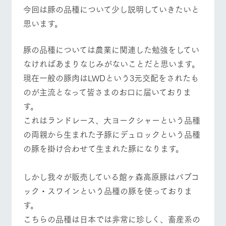
施設・体験情報
今回は豚の品種について少し説明していきたいと
牧場トップ
今日の牧場
牧場の楽しみ方
思います。
ArkFarm Wedding
フラワー
動物とふ
アクティ
ガーデン
れあう
ビティ／
体験
​豚の品種については農業に関連した勉強をしてい
花のある美しい
触れて、感じ
イベント/フェア
レストラン/BBQ
フラワーガーデン
なければあまりなじみがないことだと思います。
ツリーハウスや
自然環境の中、
て、学ぶ。館ヶ
お知らせ
各種体験教室な
季節の移り変わ
森の雄大な自然
​現在一般の豚肉はLWDという3元交配をされたも
ど、楽しみなが
りを存分に味わ
なかで動物とふ
ブログ
ら学べる様々な
のが主流となって皆さまのお口に届いておりま
う
れあう
アクティビティ
お問い合わせ・資料請求
す。
営業時
動物とふれあう
アクティビティ/体験
ショップ/お買い物
​これはランドレース、大ヨークシャーという品種
生産品カタログ・資料DL
間・料金
レストラ
ショップ
牧場マッ
ン
／お買い
プ
の両親から生まれた子豚にデュロックという品種
交通アク
English (Google Translate)
物
セス
の豚を掛け合わせて生まれた豚になります。
牧場の生産品を
牧場マップのダ
丹精込めて育て
知り尽くした料
ウンロード
よくいた
だく質問
た生産品をはじ
理人が腕を振
牧場マップを見る
周遊バス
ネットショップ
め、牧場産の逸
い、ビュッフェ
しかし我々が販売している館ヶ森高原豚はバブコ
団体のお
品を取り揃えた
スタイルで提供
客様へ
ック・スワインという品種の豚を使っておりま
店舗
ペットを
す。
お連れの
周遊バス
お客様へ
​こちらの品種は日本では非常に珍しく、畜産系の